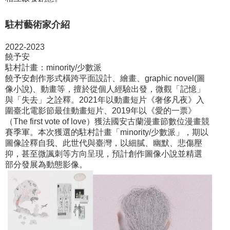
駐村藝術家介紹
2022-2023
饒予安
駐村計畫：minority/少數派
饒予安創作形式橫跨平面設計、繪畫、graphic novel(圖
像小說)、動畫等，擅於從個人經驗出發，微觀「記憶」
與「失去」之詮釋。2021年以動畫短片《奢侈凡夜》入
圍臺北電影節最佳動畫短片、2019年以《愛的一票》
（The first vote of love）獲法國安古蘭漫畫節數位漫畫競
賽季軍。本次獲選的駐村計畫「minority/少數派」，期以
圖像詮釋自我、此世代與臺灣，以細膩、幽默、悲傷壓
抑，甚至微諷刺等方向呈現，預計創作圖像小說並精選
部分發展為動態影像。