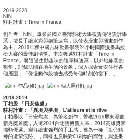
2019-2020
NIN
駐村計畫：Time in France
創作者「NIN」畢業於國立臺灣藝術大學視覺傳達設計學
系，擅長手繪水彩與鋼筆速寫，以發表漫畫與插畫創作
為主。2018年獲中國吉林動畫學院24小時國際漫畫馬拉
松大賽的最佳劇情獎。本次獲選駐村計畫「Time in
France」將透過生動趣味的隨筆與速寫，以外地旅客的
視角，記錄法國在地生活的景象，深入探索食衣住行各
個層面，「像慢動作般地去感受每個時刻的當下」。
2018-2019
丁柏晏 「日安焦慮」
駐村計畫：「異境與夢境」L’ailleurs et le rêve
丁柏晏以「日安焦慮」為筆名創作，曾獲2016屏東漫畫
新秀獎首獎，入選2014台北藝博新人區，2014高雄獎素
描類優選。嚮往繪畫強烈的手工感，視為一種「生命精
神的遺留痕跡」，同樣也反映對印刷物的嚮往，與漫畫