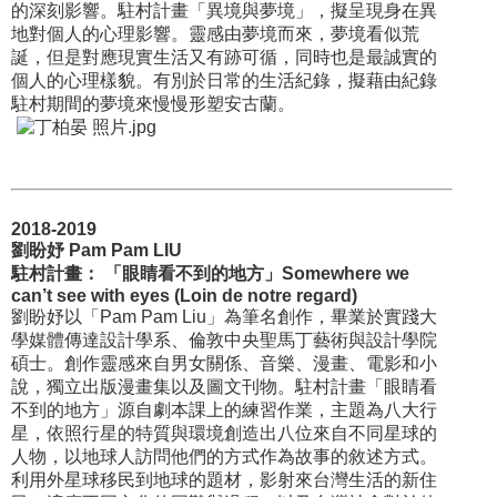
的深刻影響。駐村計畫「異境與夢境」，擬呈現身在異
地對個人的心理影響。靈感由夢境而來，夢境看似荒
誕，但是對應現實生活又有跡可循，同時也是最誠實的
個人的心理樣貌。有別於日常的生活紀錄，擬藉由紀錄
駐村期間的夢境來慢慢形塑安古蘭。
2018-2019
劉盼妤 Pam Pam LIU
駐村計畫： 「眼睛看不到的地方」Somewhere we
can’t see with eyes (Loin de notre regard)
劉盼妤以「Pam Pam Liu」為筆名創作，畢業於實踐大
學媒體傳達設計學系、倫敦中央聖馬丁藝術與設計學院
碩士。創作靈感來自男女關係、音樂、漫畫、電影和小
說，獨立出版漫畫集以及圖文刊物。駐村計畫「眼睛看
不到的地方」源自劇本課上的練習作業，主題為八大行
星，依照行星的特質與環境創造出八位來自不同星球的
人物，以地球人訪問他們的方式作為故事的敘述方式。
利用外星球移民到地球的題材，影射來台灣生活的新住