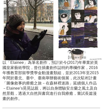
以「Elainee」為筆名創作，預計於今(2017)年畢業於英
國皇家藝術學院，曾任插畫創作誌特約專欄作家，2016
年獲教育部留學獎學金動漫畫類組，並於2013年至2015
年間於臺北、臺中、臺南舉辦藝術個展，此次駐村計畫
「圖像敘事的療癒之旅－在森林裡迷路」延續個人作品
－Elainee’s晃晃誌親，將以自身體驗安古蘭之風土及自
然景觀，透過大自然與書寫進行自我療癒，嘗試長篇漫
畫的創作。