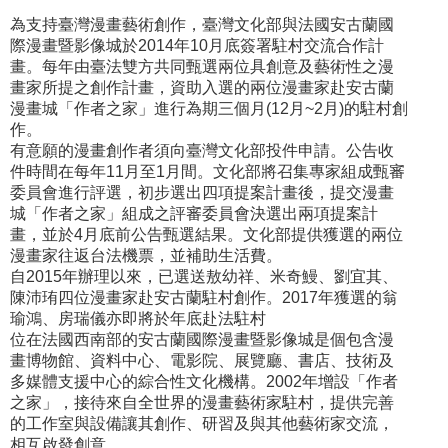
為支持臺灣漫畫藝術創作，臺灣文化部與法國安古蘭國
際漫畫暨影像城於2014年10月底簽署駐村交流合作計
畫。每年由臺法雙方共同甄選兩位具創意及藝術性之漫
畫家所提之創作計畫，資助入選的兩位漫畫家赴安古蘭
漫畫城「作者之家」進行為期三個月(12月~2月)的駐村創
作。
有意願的漫畫創作者須向臺灣文化部投件申請。公告收
件時間在每年11月至1月間。文化部將召集專家組成甄審
委員會進行評選，初步選出四項提案計畫後，提交漫畫
城「作者之家」組成之評審委員會決選出兩項提案計
畫，並於4月底前公告甄選結果。文化部提供獲選的兩位
漫畫家往返台法機票，並補助生活費。
自2015年辦理以來，已選送敖幼祥、米奇鰻、劉宜其、
陳沛珛四位漫畫家赴安古蘭駐村創作。2017年獲選的翁
瑜鴻、房瑞儀亦即將於年底赴法駐村
位在法國西南部的安古蘭國際漫畫暨影像城是個包含漫
畫博物館、資料中心、電影院、展覽廳、書店、技術及
多媒體支援中心的綜合性文化機構。2002年增設「作者
之家」，接待來自全世界的漫畫藝術家駐村，提供完善
的工作室與設備讓其創作、研習及與其他藝術家交流，
相互啟發創意。