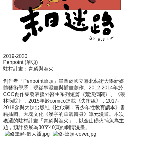
2019-2020
Penpoint (筆頭)
駐村計畫：青鱗與漁火
創作者「Penpoint筆頭」畢業於國立臺北藝術大學新媒
體藝術學系，現從事漫畫與插畫創作。2012-2014年於
CCC創作集發表援外醫生系列短篇《荒漠病院》、《叢
林病院》，2015年於comico連載《失衡線》，2017-
2018參與大辣出版社《性啟萌：青少年性教育讀本》書
籍插圖、大塊文化《漢字的華麗轉身》單元漫畫。本次
獲選的駐村計畫「青鱗與漁火」，以金山磺火捕魚為主
題，預計發展為30至40頁的劇情漫畫。