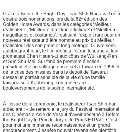
Grâce à Before the Bright Day, Tsao Shih-Han avait déjà
obtenu trois nominations lors de la 62ᵉ édition des
Golden Horse Awards, dans les catégories ‘Meilleur
réalisateur’, ‘Meilleure direction artistique’ et ‘Meilleure
maquillages et costumes’, réalisant l’exploit rare pour un
nouveau réalisateur d’être nommé au prix du Meilleur
réalisateur dès son premier long métrage. Œuvre semi-
autobiographique, le film réunit à l’écran le jeune acteur
prometteur Chen Hsuan-Li aux côtés de Wu Kang-Ren
et Sun Shu-Mei. Sur fond de première élection
présidentielle au suffrage universel à Taïwan en 1996 et
de la crise des missiles dans le détroit de Taïwan, il
dresse un portrait sensible de la vie d’une famille
taïwanaise à Kaohsiung, confrontée aux
bouleversements de la scène internationale.
À l’issue de la cérémonie, le réalisateur Tsao Shih-han
a déclaré : « Je remercie le jury du Festival International
des Cinémas d’Asie de Vesoul d’avoir décerné à Before
the Bright Day le Prix du Jury et le Prix NETPAC. C’est
pour moi une immense reconnaissance et un grand
encouragement. J’espère pouvoir revenir très bientôt à