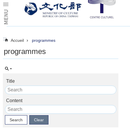
Skip to main content
:::
:::
Accueil
programmes
programmes
Title
Content