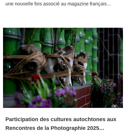
ailleurs, dans le cadre de HOOGTIJ, un célèbre
et l’éducation. Elle favorisera la compréhension et le
une nouvelle fois associé au magazine français
large, dans la galerie d'art asiatique du Rijksmuseum.
parcours d'art contemporain, se tiendra à La Haye le
dialogue entre les différentes cultures et
d'illustration contemporaine KIBLIND ! Cette année, il
Cette disposition met pleinement en valeur la tension
29 mai au soir, dans l’espace d’art contemporain
communautés par le biais de la création visuelle,
a sélectionné trois illustrateurs taïwanais –Chia-Yu
et l'atmosphère qui se dégagent des œuvres. Le titre
1646, une projection de l’installation vidéo de l’artiste
démontrant ainsi la valeur essentielle de l’art
Chou (ou Chou),Chu-Chieh LeeetJoe Hsieh– pour
de l'exposition est tiré de l'inscription figurant sur l'une
taïwanaise Jeci Chen intitulée « On My Tail » (2022).
documentaire face aux défis contemporains.Depuis
participer au 3e Festival international d'illustration de
des œuvres, reflétant le lien émotionnel profond de
Cette œuvre a été sélectionnée conjointement par
2018, le Centre collabore avec la Fondation MRO
Lyon, le Illustration Festival (IF). Parallèlement, le
l'artiste avec le « chez-soi » (家) et l'« appartenance »
Clara Pallí Monguilod et Johan Gustavsson,
pour promouvoir la participation d’artistes taïwanais
CCTP a également invitéKaohsiung Film Archiveà
(歸屬) à travers une interprétation calligraphique.Hu
codirecteurs de 1646, et Zoe Yeh. À travers une
spécialisés dans la photographie et l’art de l’image
organiser un programme de courts métrages
Ching-Fang, Directrice du CCTP (en charge de la
diffusion en boucle et un récit fragmenté, « On My Tail
aux Rencontres de la photographie d’Arles. Parmi les
d'illustration. L'événement se déroulera les 27 et 28
France, Belgique, Suisse, Luxembourg et Pays-Bas),
» est un journal visuel consacré aux expressions
artistes invités au fil des ans figurent Chen Chin-Pao,
septembre 2025 à Les SUBS, un complexe artistique
s’est exprimé sur le relation étroite qu’entretient le
émotionnelles et à l'observation de la vie quotidienne,
Isa Ho, Ting, Chia Huang, Wu Cheng-Chang, Hsu
public à Lyon, ainsi qu’à l'École nationale supérieure
CCTP avec le Rijksmuseum, où il a pu présenté des
qui présente cinq monologues intérieurs. L'installation
Ching-Yuan, Wu Chuan Lun, Kuo Che Hsi, Hsu
des beaux-arts de Lyon (ENSBA Lyon).Le 3e
expositions sur le thème de Taïwan ces trois
s'inspire d'une « Crankie Box », une boîte à animation
Cheng-tang, Wang Jun-Jieh, Chang Chun-yi, Laha
Illustration Festival invite des illustrateurs
dernières années. Cela comprenait l'exposition
traditionnelle, dont elle revisite le concept. « On My
Mebow et « The Reporter », afin de continuer à mettre
internationaux venant de Taïwan, d'Espagne, de
spéciale de 2024 consacrée aux collections et
Tail » vise à plonger les spectateurs dans une boucle
en valeur la vitalité de la création culturelle
France, du Royaume-Uni, du Canada, etc. Au total
Participation des cultures autochtones aux
documents liés à Taïwan, marquant le 400e
sans début ni fin. Le tout en dialoguant avec le
contemporaine taïwanaise à travers cette plateforme
plus de 50 artistes internationaux sont invités à
Rencontres de la Photographie 2025
anniversaire de la rencontre entre Taïwan et les Pays-
contexte de l’exposition de l’artiste lettone Līga
artistique internationale.
participer à cet événement intensif de deux jours en