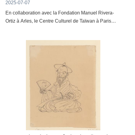
Bas. Le CCTP est ravi et honoré de mettre en œuvre
Dialogue contemporain croisé en images et
2025-07-07
Spunde présentée au sein du même espace. Chen
France. Le programme comprend divers volets,
une nouvelle collaboration entre le musée et Tong
croyances
Hung-Hsing, directeur du CCTP, a déclaré que les
En collaboration avec la Fondation Manuel Rivera-
notamment expositions, installations, discussions,
Yang-Tze cette année. Tong Yang-Tze transforme
Pays-Bas accordent depuis longtemps une grande
Ortiz à Arles, le Centre Culturel de Taïwan à Paris
projections de courts métrages d’animation, concerts,
sans relâche la calligraphie traditionnelle en
importance à l’art en tant que vecteur essentiel du
invite The Reporter, Discovery Channel, et la
ateliers de création en direct, des workshops et des
expression artistique contemporaine, repoussant les
débat public et de la réflexion sociale. Ce projet
directrice récompensée au Golden Horse Laha
DJ sets. La section courts métrages, programme
limites formelles, démontrant les possibilités illimitées
favorise non seulement le dialogue institutionnel entre
Mebow, à participer aux Rencontres de la
phare du festival IF, présentera cette année deux
de la fusion interdisciplinaire. Son travail offre une
les commissaires d’exposition, les artistes et les
Photographie d'Arles 2025. Les œuvres sont
courts métrages taïwanais :Minus Plus Multiply (2024
expérience sensorielle puissante, cristallisée dans le
institutions spécialisées, mais permet également à
sélectionnées et organisées par Florent Basiletti,
| Chu-Chieh Lee)et la première française de Praying
caractère « beauté » (美). Tong Yang-Tze a suscité un
l’art taïwanais d’être réinterprété et compris dans un
Directeur artistique de la Fondation MRO, et intégrée
Mantis (2025 | Joe Hsieh). De plus, grâce à la
vif intérêt sur la scène artistique internationale. Non
contexte interculturel, élargissant ainsi les
à leur exposition qui porte le titre de
présence de Kaohsiung Film Archive, une section est
seulement elle a été saluée par le journal britannique
perspectives du dialogue social et renforçant les liens
«Sortilèges».Inspirée par la pensée du poète,
tout spécialement consacrée aux courts métrages
The Guardian comme « l'artiste qui rend la
entre les institutions artistiques et culturelles de
philosophe et écrivain français Édouard Glissant, la
d'animation taïwanais, avec la projection de trois
calligraphie cool », mais elle est également devenue
Taïwan et des Pays-Bas.《1646 X CCTP with curator
56ᵉ édition des Rencontres de la Photographie
œuvres:The Egret River (2022 | Wan-Lin Liu), A Night
l'année dernière la première artiste asiatique à
Zoe Yeh》Période : du 27 au 29 mai
d’Arles est organisée autour du thème «Images
with Moosina (2022 | Shiu-Cheng Tsai) et Night Bus
exposer dans le hall du Metropolitan Museum of Art
2026 Informations sur l’événement
indociles», qui met en lumière la photographie
(2019 | Joe Hsieh). Ces ciation taïwanais caractérisés
(The Met) aux États-Unis. Cela souligne la profondeur
:https://1646.nl/program/1646-x-cctp/« Fragments in
comme outil de résistance, de témoignage et de
par leur style illustratif. Cette année (2025),
culturelle et la vitalité contemporaine de son travail,
Recall : Contemporary Moving Image from Taiwan
changement social, reflétant les turbulences des