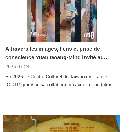
A travers les images, liens et prise de
conscience Yuan Goang-Ming invité au
Rencontres de la photographie d'Arles 2026
2026-07-24
En 2026, le Centre Culturel de Taïwan en France
(CCTP) poursuit sa collaboration avec la Fondation
Manuel Rivera-Ortiz (Fondation MRO) d'Arles. Du 6
juillet au 4 octobre, l'exposition « Come Together »,
organisée par le nouveau commissaire général de la
fondation, Alejandro León Cannock, invitera l'artiste
taïwanais Yuan Goang-Ming à participer aux