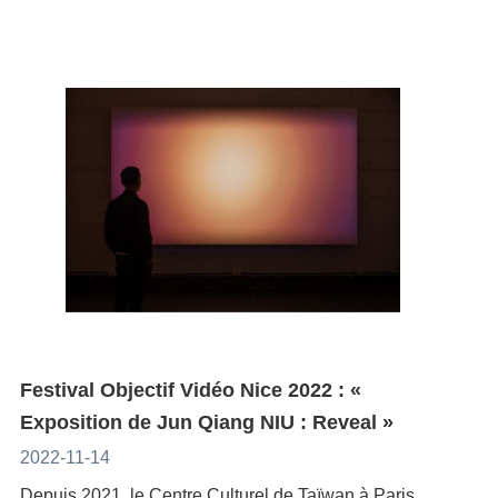
l’exposition avec le public, tiendra une masterclass et
toutes les générations. Elle salue également les
Arles Informations :https://www.rencontres-
l'année suivante. Cette année, le lauréat sera
conservatrice indépendante Meg Chang et le
Yilin Yang19h30 : spectacle "tiaen tiamen, Episode 1"
s'entretiendra avec Bastian Meiresonne, consultant
échanges cinématographiques entre Taiwan et la
arles.com/en/expositions/view/1649/spells
annoncé le 5 juillet.Ching-Fang Hu, la Directrice du
conservateur en chef de la Fondation, Florent
de la Bulareyaung Dance Compagny (billet hors
en cinéma asiatique et programmateur du festival
France au fil des années. À leur époque, Eat Drink
Centre culturel de Taïwan se réjouit de la présence
Basiletti, à co-organiser l’exposition "Focus Taiwan -
Chaillot Expérience)19h35 : performance "Beings" de
Black Movie.Avec Arrêt sur images taïwanaises, Le
Man Woman d'Ang Lee et Yi Yi d'Edward Yang ont
des deux artistes Jun-Jieh Wang et Chun-Yi Chang, et
Heterogeneous Plant Symbiosis" (Focus Taiwan -
WANG Yeu-Kwn20h35 : déambulation avec la
Festival international de films indépendants Black
permis à un public international de découvrir la
du retour de Chia Huang à Arles. Elle se félicite de
Osmosis), composées des œuvres de trois artistes de
Bulayeraung Dance Company20h45 : performance
Movie met Taiwan à l'honneur. La programmation
douceur et la vitalité de la ville de Taipei, ainsi que sa
voir que les jeunes générations de Taïwan exposent
générations différentes : Chuan-Lun Wu, Che-Hsi Kuo
Les Petites Choses Productions21h : DJ set Les
tourne autour de la projection de 15 films répartis en
riche culture. Le Festival Travelling fait participer les
leurs talents à l’étranger, à travers différents moyens :
et Cheng-Tang Hsu. Cette exposition se déroule en
Gordonsen continu : exposition photographique
trois thèmes. On retrouve six films de Tsai Ming-Liang
établissements scolaires de Bretagne, en menant des
audiovisuel, installations, peinture, photographie, etc.
parallèle des Rencontres d'Arles 2023.En réponse à
“Danse ce monde” de Dominique Shine -
dans le thème dédié à sa rétrospective : The River
débats dans des écoles primaires, collèges et
Cette année, ces manières de présenter les désirs,
la lumière faite sur les l’écologie par le festival cette
Homardpayetteen continu : expérience VR "The Man
(1997), Stray Dogs (2013), Days (2020), The Night
universités. Hu Ching-Fang félicite ces actions qui
les prières, les chuchotements, l'oppression et les cris
année, la Fondation MRO a créé l’exposition GROW
Who Couldn't Leave"par Singing Chen12
(2021), The Moon and the Tree et Where Do You
permettent à un large public d'appréhender Taiwan,
derrière les images démontrent la vitalité de la
UP, un dialogue à travers la relation entre les plantes
octobreProgrammation et réservation: https://theatre-
Stand, Tsai Ming-Liang? (2022). Avec son thème
ses habitants et son cinéma.Louis C. Lee, directeur
création taïwanaise.Créée en 2010, la Fondation
et les êtres humains, ou plus de 20 artistes de
chaillot.fr/fr/programmation/2024-2025/programme-du-
Trilogie Dragon, le Festival honore le genre wuxia (武
du Taiwan Film & Audiovisual Institute, a également
Manuel Rivera-Ortiz vise à encourager des artistes
différents pays sont invités à exposer. Parmi les trois
12-octobre-chaillot-experience-2-taiwan11h : atelier
Festival Objectif Vidéo Nice 2022 : «
俠), films d’arts martiaux taïwanais. Trois films seront
exprimé sa joie de voir le cinéma taiwanais se
engagés dont le regard nous pousse à développer
invités taiwanais, on retrouve Che-Hsi Kuo avec
Taichi Chuan11h : séances de massage avec
Exposition de Jun Qiang NIU : Reveal »
présentés : Goodbye Dragon Inn de Tsai Ming-Liang
propager à l'international, faisant découvrir au monde
une nouvelle vision du monde. En récompensant le
"Colonial Pine", ou l’artiste explore l’utilisation à des
Stéphane Gargui12h : projection du documentaire
(2003), Dragon Inn de King Hu (1967) et A City called
2022-11-14
la riche connotation des films taïwanais et la beauté
dévouement et la détermination des photographes et
fins politiques des plantes et de leurs méthodes de
"Her Scents of Pu Er"13h : projection "Danse ce
Dragon de Tu Chung-hsun (1970). Enfin, six films
de Taiwan et de Taipei.De plus, le festival a co-
Depuis 2021, le Centre Culturel de Taïwan à Paris