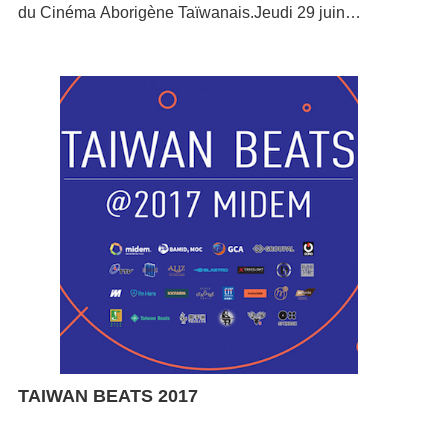
du Cinéma Aborigène Taïwanais.Jeudi 29 juin
compositeurs Jacopo Salvatori et Yastaka Togo,
201716h00-19h00Salle Lombard, EHESS, 96 bd
écrivant pour la première fois pour cet instrument. Elle
Raspail, 75006 ParisEntrée libre. (Pour assurer la
sera accompagnée par le percussionniste Hsin
qualité de la projection, l'entrée sera fermée jusqu'à la
Yiwang, de passage en France, Alexandre Czyrski,
fin de la projection.)La projection est en partenariat
guitariste classique, Idlir Shyti, violoncelliste venu
avec le programme Caméras politiques, débat animé
d’Albanie et Hiroshi Murayama, pianiste de jazz. Vous
par– M. Éric Wittersheim (EHESS / IRIS)– Mme
êtes conviés à partager cette balade musicale pleine
Skaya Siku (EHESS / CRAL)Interprétariat/traduction
de romantisme et de poésie.
par M. Marc TangEn présence de l’actrice principale,
chanteuse du peuple Amis Mme Ado Kaliting Pacidal
TAIWAN BEATS 2017