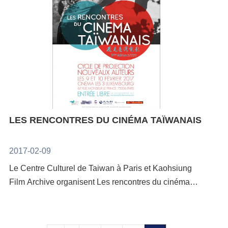
indépendance et la liberté à laquelle elle aspire ». La
la participation des spectateurs par le biais de la vue,
de cet art ancien.Peiju Lien a reçu en 2014 le titre de
Ensemble Balcon), Fanny Vicens (accordéonniste -
poésie de Hsia Yu est étroitement liée à la langue,
de l’audition et de
« jeune artiste prometteuse » par le Ministère de la
Ensemble Cairn) et Jennifer Hymer (pianniste). Sans
non seulement en mélangeant les langues, leurs
l’odorat.http://www.citedesartsparis.nethttps://www.fac
Culture de Taïwan et a également remporté les
ignorer la participation la plus précieuse de la part de
sonorités et leurs grammaires, mais aussi en
ebook.com/events/271625329974290
Golden Melody Awards à Taïwan en 2016.Pour Peiju
soliste virtuose taiwanaise - Wang Ying-Chieh
arrachant constamment les mots à leurs significations
Lien, préserver l’héritage de l’art du Pipa repose tant
(ancienne 1re soliste de Erhu à Taipei Chinese
préétablies pour en révéler les nouvelles potentialités.
sur l’expérimentation de nouveaux horizons que dans
Orchestra) et l’important soutien permanent entre ces
Elle est également la parolière renommée de
le maintien des traditions. Elle s’est essayée ces
deux pays France (Sacem) et Taiwan (Ministère de la
chansons chinoises en vogue.A l’occasion de la Nuit
dernières années à l’expérimentation de nombreux
culture et Taiwan Music Institute).Programmes:Juan
de la littérature, organsiée par le FICEP (Forum des
genres de musique, recherchant l’harmonie entre le
LES RENCONTRES DU CINÉMA TAÏWANAIS
Camilo Hernandez Sanchez : Aquelarres (2012) pour
Instituts Culturels Étrangers à Paris), le Centre
Pipa et ces genres modernes. Son talent lui a permis
erhu et accordéonChristian Eloy : Fold-in (2017) pour
culturel de Taiwan invite la poète Hsia Yu à lire des
de participer à de nombreuses productions dans des
musique acousmatique (CF)Chen Heng 陳珩: Aide-
2017-02-09
extraits de sonSalsa, accompagnée de musique. La
domaines aussi variés que la musique traditionnelle
mémoire C (備忘錄 C, 2017) pour erhu, accordéon et
5e édition de la Nuit de la littérature aura lieu le
Le Centre Culturel de Taiwan à Paris et Kaohsiung
chinoise, le théâtre instrumental, l’opéra Chinois, le
piano (CF)Wang Ying 王穎 : Snapshot (2017) pour
samedi 27 mai 2017 de 17h à 23h pour une série de 6
Film Archive organisent Les rencontres du cinéma
théâtre moderne, le cinéma, la musique du monde, la
erhu, piano et électronique en temps réel (CF)Lin
lectures/rencontres de 40 minutes environ, dans les
taïwanais à Paris, des projections de films d’auteur
pop, etc. On peut citer certaines de ses performances
Wei-Chieh 林煒傑 : Ruins (古墟 2017) pour erhu et
quartiers de Belleville et Ménilmontant (20e arr.)
taïwanais pour la plupart inédits en France, en
notables, comme sa participation au TED-x Taipei, au
deux interprètes (CF)Sacha Lino Lemke : « Arnautz
Pendant toute une soirée, l’auditoire déambule dans
présence des réalisateurs. 12 courts métrages
YouTube Taipei-Music Day, ainsi qu’à la sixième Tea