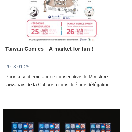
Taiwan Comics－A market for fun！
2018-01-25
Pour la septième année consécutive, le Ministère
taiwanais de la Culture a constitué une délégation
d’auteurs et de professionnels de l’édition pour
représenter la BD taiwanaise au Festival International
de la Bande Dessinée d’Angoulême, qui se déroulera
du 25 au 28 janvier.Le Pavillon Taiwan 2018 mettra à
l’honneur 6 auteurs en particulier : RUAN Guang-Min,