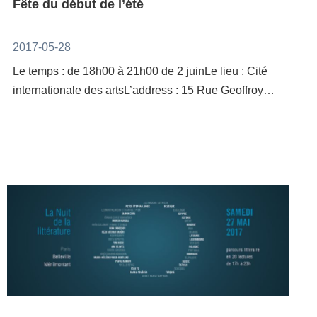
Fête du début de l’été
d’instruments utilisés pour l’opéra taiwanais et la
musique électronique. Un must qui s’est déjà produit
2017-05-28
dans les plus grands festivals comme CMJ Music
Le temps : de 18h00 à 21h00 de 2 juinLe lieu : Cité
Marathon à New York, Liverpool Sound City, Pop
internationale des artsL’address : 15 Rue Geoffroy
Montreal, SXSW Music à Austin au Texas, et Summer
l'Asnier 75004 Paris.Le climat de Taiwan est bon et
Sonic Festival à Osaka et Tokyo, entre autres. A ne
varié, et la sagesse ancienne avait pour coutume de
manquer sous aucun prétexte.Mixer麋先生Un jeune
distinguer 24 périodes différentes dans l’année. Nous
groupe qui a su se faire une place au soleil avec des
savons que le printemps est l’époque des semailles,
compositions originales et la voix unique de son
l’automne celle des récoltes, l’hiver celle des
chanteur Sheng Hao.DJ QuestionMark DJ問號Un DJ
réserves, alors à quoi l’été correspond-il ?L’été est la
d’exception comme seules les nuits de Taipei en
période pendant laquelle les plantes prennent des
possèdent : une culture musicale phénoménale et
forces, et c’est aussi une période pénible pour les
assumée qui fait se télescoper Hip Hop, Electro
cultivateurs qui doivent prendre soin des végétaux,
Swing, Funk, Jazz et Rock dans une éblouissante
désherber et sarcler en pleine chaleur. Un peu
pluie d’étoiles ! Pas étonnant qu’on se l’arrache
comme les artistes taïwanais en résidence qui,
jusqu’à la Fashion Week de Londres...Le dimanche