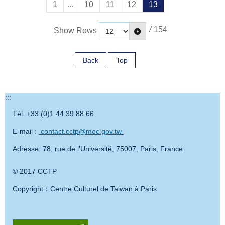
tramet sa chanson » pour piano solo (CF)Jérôme
1
...
10
11
12
13
les quartiers de Belleville et Ménilmontant à la
soutenus par le fonds d’aide à la production
Culture Exhibition de Busan (Corée du Sud).A
Combier : Ki-ka-pou (2016) pour accordéon à quarts
découverte d’auteurs de 20 pays et de l’une de leurs
Kaohsiung Shorts seront projetés, en partenariat avec
l’occasion de ce concert-cité, Peiju Lien souhaite faire
/
154
de ton et électroniqueHua Yan-Jun 華彥鈞 (阿炳): The
Show Rows
oeuvres en français ou en traduction française. Les
l’association Lightbox, pour ce 3ème cycle des
découvrir cet instrument traditionnel chinois et ses
Whispering Pine (聽松) pour erhuLiu Tian-Hua 劉天
lectures commencent simultanément au début de
Nouveaux Auteurs.Entrée libre dans la limite des
sonorités.Programme :• Compositeur inconnu, Spring
華: A Peaceful Night (良宵 1928) pour
Back
Top
chaque heure : 17h, 18h, 19h, 20h, 21h et 22h.
places disponibles.LA
Thoughts (6’)• Compositeur inconnu, The Emperor
erhuMusiciens:Wang Ying-Chieh 王瀅絜 (erhu),
PROGRAMMATIONNOUVEAUX
Discards his Armor (8’)• Huiran Wang, Dance Music
Fanny Vicens (accordéon), Jennifer Hymer (piano) et
AUTEURSENTRÉE LIBRE (dans la limite des places
of Yi (8’)• Fandi Wang, Send Me a Rose (5’)Artiste:
:::
Monica Gil Giraldo (RIM)Auditorium de la Cité
disponibles)JEUDI 9 FÉVRIER20HArnie de Rina B.
Peiju LienLieu: Auditorium de la Cité internationale
internationale des arts18 Rue de l’Hôtel de ville,
Tél: +33 (0)1 44 39 88 66
TSOU (2016 / 24’ / VOSTFR, Semaine de la Critique
des artsAddresse: 18 Rue de l'Hôtel de ville, 75004
75004 ParisTarif：10
de Cannes 2016)Phantom Cinema de Li-Ming
E-mail :
contact.cctp@moc.gov.tw
ParisDate: Lundi 10 avril 2017, à 19h30Entrée libre,
EuroRéservation:tpmcparis@gmail.comhttp://www.tp
CHENG (2016 / 25’ / VOSTA, Première
dans la limite des places
Adresse: 78, rue de l’Université, 75007, Paris, France
mc-paris.com/new-contemporary-repertory-erhu-
Française)Nia’s Door de Kek-Huat LAU (2015 / 26’ /
disponibleshttp://www.citedesartsparis.net/
wang-ying-chieh/
VOSTFR, Festival de Clermont-Ferrand 2016 –
© 2017 CCTP
Compétition Internationale)21H50Für Elise de Albert
Copyright：Centre Culturel de Taiwan à Paris
Ventura ROLDAN (2015 / 25’ / VOSTA, Première
Française)In the Land of the Blind de Ke-Yun CHEN