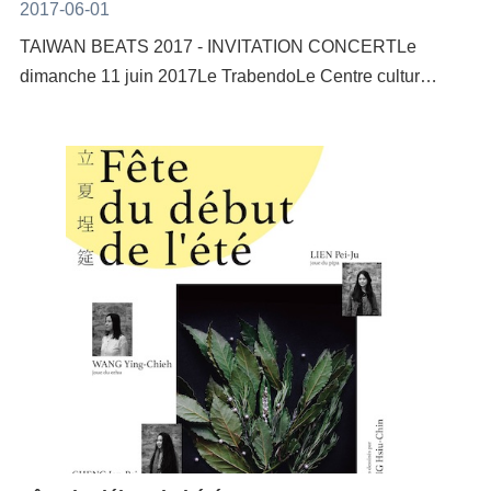
2017-06-01
TAIWAN BEATS 2017 - INVITATION CONCERTLe
dimanche 11 juin 2017Le TrabendoLe Centre culturel
de Taïwan à Paris a le plaisir de vous inviter au
concert « Taiwan Beats » qui aura lieu dimanche 11
juin 2017 à 19h00 au Trabendo dans le Parc de la
Villette.Comme chaque année, à l’initiative du
Ministère de la Culture de Taiwan, trois groupes parmi
les meilleurs de la Mandapop taiwanaise viennent se
produire au Midem à Cannes et enchaînent avec un
concert à Paris.Pour l’édition 2017, le groupe Mixer, le
groupe the Chairman, et le DJ QuestionMark seront
invités :The Chairman董事長樂團A tout seigneur tout
honneur ! On ne présente plus The Chairman, icône
du rock and roll taiwanais depuis sa fondation en
1997. 11 albums et de nombreux prix plus tard, ce
groupe enchante toujours avec ses mélanges