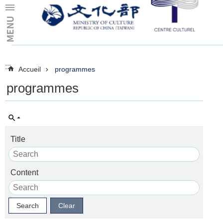
Skip to main content
:::
:::
Accueil
programmes
programmes
Title
Content