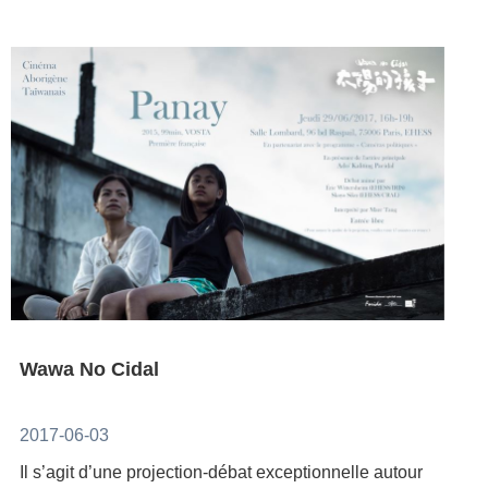
sweepingmusic@gmail.comMusicienne：Peiju
(La rêverie), Asta WU (Emmarie’s final investigation
LIEN(Pipa)彷彿詩人的姿態，我們吟詠著屬於自己的
report), Chien-Fan LIU (Plongée) et LINX (In my
巴黎小故事～Tels des poètes, nous chantons notre
eyes). Au cours des quatre jours que durera cette
petite histoire de Paris～Such as poets, we sing our
grande foire, de nombreux événements seront
little history of Paris～ ...................Créatrice
organisés au Pavillon Taiwan, comme des
voyageuse, elle poursuit son «carnet de voyage du
performances graphiques, des séances de dédicace,
pipa». Lien Peiju, artiste taïwanaise joueuse de pipa,
des rencontres de cessions de droits à l’étranger, qui
excelle dans l’art du conte musicale. Histoires
ne manqueront pas d’attirer l’attention des éditeurs
joyeuses ou tristes sont dépeintes avec poésie telle
français et d’autres pays. L’inauguration du Pavillon
des peintures chinoises. Lien Peiju expérimente la
Taiwan se fera au 25 janvier à 15h30 (Pavillon
création à travers le voyage et ces six mois
Manga, Stand FL10, rue des Frères Lumière) .
d’immersion à la Cité des arts ont été pour elle
particulièrement riche en inspiration et créativité. Le 9
Wawa No Cidal
juillet sera donné à Vingt vins d’art un concert intitulé
Balade musicale. Vous pourrez y découvrir une série
2017-06-03
des dernières compositions de Lien Peiju. Elle jouera
Il s’agit d’une projection-débat exceptionnelle autour
également des oeuvres crées pour elle par les