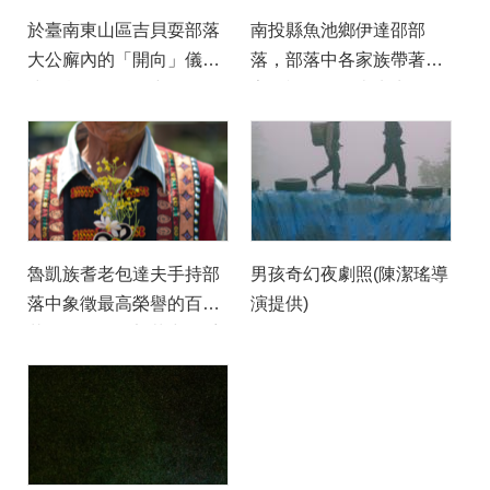
於臺南東山區吉貝耍部落
南投縣魚池鄉伊達邵部
大公廨內的「開向」儀
落，部落中各家族帶著自
式，釋放另一個空間的
家的祖靈籃前來先生媽
「向魂」（泛指好兄弟、
（女祭司）屋宅外準備祭
鬼魂）來到人間，祭壇上
典。籃內放置著先祖的衣
左起為羊頭骨與兩顆牛頭
物、特殊首飾代表祖靈。
骨。農曆七月的「開向」
（攝影／報導者／陳曉
與「收向」儀式體現了西
威）
拉雅族人對無形世界秩序
魯凱族耆老包達夫手持部
男孩奇幻夜劇照(陳潔瑤導
的理解。 (攝影／林彥廷
落中象徵最高榮譽的百合
演提供)
／報導者）
花頭飾，他在部落中備受
尊崇，被稱為「獵王」，
代表其高超的狩獵技藝、
豐富的山林智慧與對傳統
文化的深刻體現 。（攝影
／林彥廷／報導者）