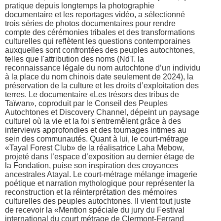
pratique depuis longtemps la photographie
documentaire et les reportages vidéo, a sélectionné
trois séries de photos documentaires pour rendre
compte des cérémonies tribales et des transformations
culturelles qui reflètent les questions contemporaines
auxquelles sont confrontées des peuples autochtones,
telles que l'attribution des noms (NdT. la
reconnaissance légale du nom autochtone d’un individu
à la place du nom chinois date seulement de 2024), la
préservation de la culture et les droits d’exploitation des
terres. Le documentaire «Les trésors des tribus de
Taïwan», coproduit par le Conseil des Peuples
Autochtones et Discovery Channel, dépeint un paysage
culturel où la vie et la foi s'entremêlent grâce à des
interviews approfondies et des tournages intimes au
sein des communautés. Quant à lui, le court-métrage
«Tayal Forest Club» de la réalisatrice Laha Mebow,
projeté dans l’espace d’exposition au dernier étage de
la Fondation, puise son inspiration des croyances
ancestrales Atayal. Le court-métrage mélange imagerie
poétique et narration mythologique pour représenter la
reconstruction et la réinterprétation des mémoires
culturelles des peuples autochtones. Il vient tout juste
de recevoir la «Mention spéciale du jury du Festival
international du court métrage de Clermont-Ferrand