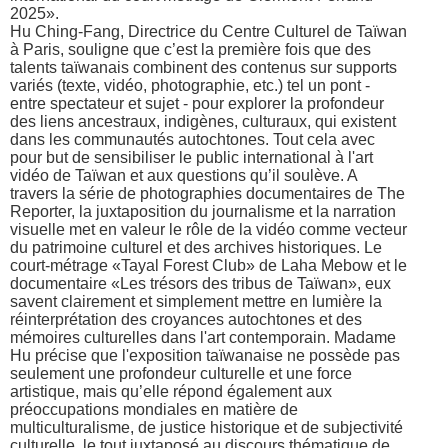
2025».
Hu Ching-Fang, Directrice du Centre Culturel de Taïwan
à Paris, souligne que c’est la première fois que des
talents taïwanais combinent des contenus sur supports
variés (texte, vidéo, photographie, etc.) tel un pont -
entre spectateur et sujet - pour explorer la profondeur
des liens ancestraux, indigènes, culturaux, qui existent
dans les communautés autochtones. Tout cela avec
pour but de sensibiliser le public international à l'art
vidéo de Taïwan et aux questions qu’il soulève. A
travers la série de photographies documentaires de The
Reporter, la juxtaposition du journalisme et la narration
visuelle met en valeur le rôle de la vidéo comme vecteur
du patrimoine culturel et des archives historiques. Le
court-métrage «Tayal Forest Club» de Laha Mebow et le
documentaire «Les trésors des tribus de Taïwan», eux
savent clairement et simplement mettre en lumière la
réinterprétation des croyances autochtones et des
mémoires culturelles dans l'art contemporain. Madame
Hu précise que l'exposition taïwanaise ne possède pas
seulement une profondeur culturelle et une force
artistique, mais qu’elle répond également aux
préoccupations mondiales en matière de
multiculturalisme, de justice historique et de subjectivité
culturelle, le tout juxtaposé au discours thématique de