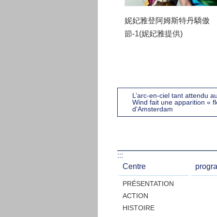
妮妃雅登阿姆斯特丹驕傲
節-1(妮妃雅提供)
L’arc-en-ciel tant attendu 
Wind fait une apparition « fl
d'Amsterdam
:::
Centre
progr
PRÉSENTATION
ACTION
HISTOIRE