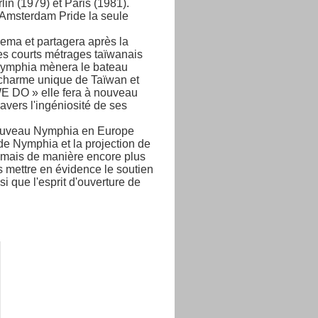
in (1979) et Paris (1981).
a Amsterdam Pride la seule
inema et partagera après la
utres courts métrages taïwanais
 Nymphia mènera le bateau
 charme unique de Taïwan et
 « WE DO » elle fera à nouveau
ravers l'ingéniosité de ses
 nouveau Nymphia en Europe
de Nymphia et la projection de
, mais de manière encore plus
 mettre en évidence le soutien
 que l'esprit d'ouverture de