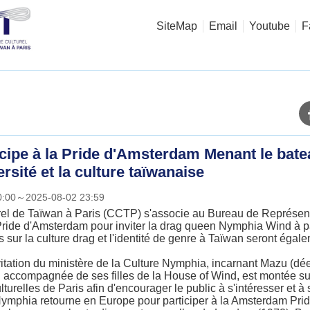
SiteMap
Email
Youtube
F
ipe à la Pride d'Amsterdam Menant le batea
rsité et la culture taïwanaise
00:00～2025-08-02 23:59
urel de Taïwan à Paris (CCTP) s'associe au Bureau de Représen
 Pride d'Amsterdam pour inviter la drag queen Nymphia Wind à p
sur la culture drag et l'identité de genre à Taïwan seront égale
nvitation du ministère de la Culture Nymphia, incarnant Mazu (dée
 accompagnée de ses filles de la House of Wind, est montée su
relles de Paris afin d'encourager le public à s'intéresser et à so
 Nymphia retourne en Europe pour participer à la Amsterdam Prid