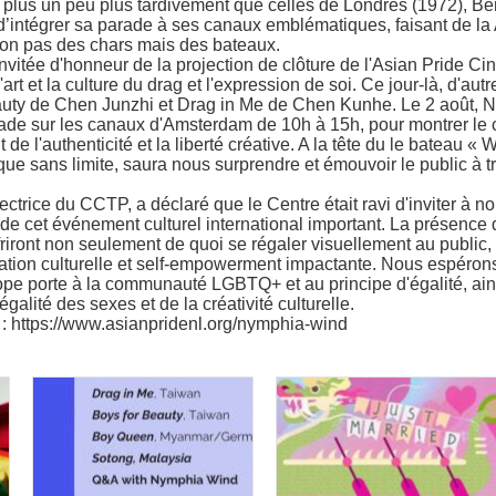
plus un peu plus tardivement que celles de Londres (1972), Berl
 d’intégrer sa parade à ses canaux emblématiques, faisant de l
 non pas des chars mais des bateaux.
'invitée d'honneur de la projection de clôture de l'Asian Pride C
l'art et la culture du drag et l'expression de soi. Ce jour-là, d'a
Beauty de Chen Junzhi et Drag in Me de Chen Kunhe. Le 2 août,
rade sur les canaux d'Amsterdam de 10h à 15h, pour montrer le
it de l'authenticité et la liberté créative. A la tête du le bateau
ique sans limite, saura nous surprendre et émouvoir le public à t
trice du CCTP, a déclaré que le Centre était ravi d'inviter à
de cet événement culturel international important. La présence 
friront non seulement de quoi se régaler visuellement au public
ation culturelle et self-empowerment impactante. Nous espérons
e porte à la communauté LGBTQ+ et au principe d'égalité, ainsi
alité des sexes et de la créativité culturelle.
 :
https://www.asianpridenl.org/nymphia-wind