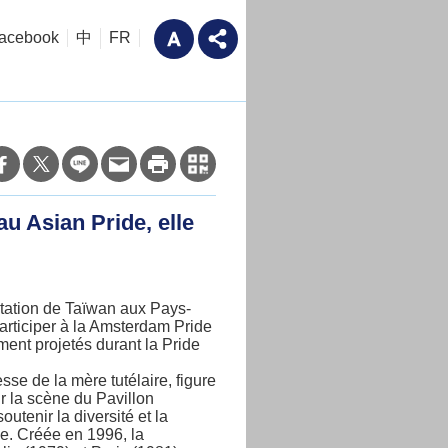
acebook
中
FR
u Asian Pride, elle
tation de Taïwan aux Pays-
articiper à la Amsterdam Pride
ment projetés durant la Pride
sse de la mère tutélaire, figure
r la scène du Pavillon
utenir la diversité et la
e. Créée en 1996, la