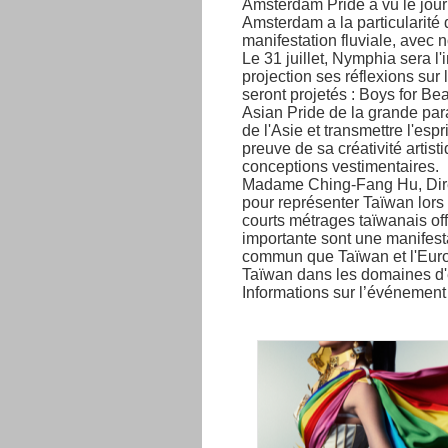
Amsterdam Pride a vu le jour 
Amsterdam a la particularité
manifestation fluviale, avec
Le 31 juillet, Nymphia sera l
projection ses réflexions sur 
seront projetés : Boys for 
Asian Pride de la grande pa
de l'Asie et transmettre l'espr
preuve de sa créativité artist
conceptions vestimentaires.
Madame Ching-Fang Hu, Direc
pour représenter Taïwan lors 
courts métrages taïwanais of
importante sont une manifest
commun que Taïwan et l'Europ
Taïwan dans les domaines d'ég
Informations sur l’événement