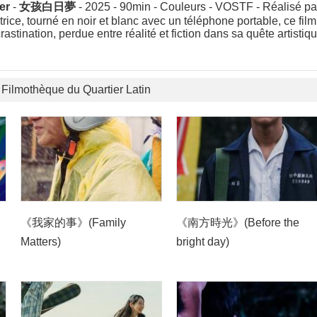
er
-
女孩白日夢
- 2025 - 90min - Couleurs - VOSTF - Réalisé pa
trice, tourné en noir et blanc avec un téléphone portable, ce fil
astination, perdue entre réalité et fiction dans sa quête artistiqu
a Filmothèque du Quartier Latin
《我家的事》(Family
《南方時光》(Before the
Matters)
bright day)