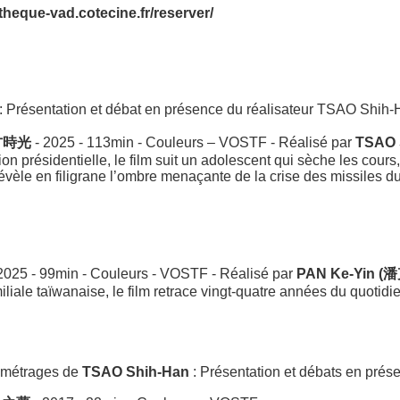
otheque-vad.cotecine.fr/reserver/
: Présentation et débat en présence du réalisateur TSAO Shih-
方時光
- 2025 - 113min - Couleurs – VOSTF - Réalisé par
TSAO 
on présidentielle, le film suit un adolescent qui sèche les cours,
évèle en filigrane l’ombre menaçante de la crise des missiles du
2025 - 99min - Couleurs - VOSTF - Réalisé par
PAN Ke-Yin (
miliale taïwanaise, le film retrace vingt-quatre années du quotidi
s métrages de
TSAO Shih-Han
: Présentation et débats en prése