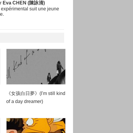
r
Eva CHEN (陳詠清)
m expérimental suit une jeune
e.
《女孩白日夢》(I'm still kind
of a day dreamer)