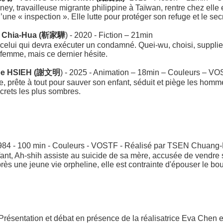
ney, travailleuse migrante philippine à Taïwan, rentre chez elle 
ne « inspection ». Elle lutte pour protéger son refuge et le secr
 Chia-Hua (靳家驊
) - 2020 - Fiction – 21min
t celui qui devra exécuter un condamné. Quei-wu, choisi, suppli
femme, mais ce dernier hésite.
oe HSIEH (謝文明
) - 2025 - Animation – 18min – Couleurs – V
 prête à tout pour sauver son enfant, séduit et piège les homme
crets les plus sombres.
984 - 100 min - Couleurs - VOSTF - Réalisé par TSEN Chuan
nfant, Ah-shih assiste au suicide de sa mère, accusée de vendre
après une jeune vie orpheline, elle est contrainte d'épouser le
Présentation et débat en présence de la réalisatrice Eva Chen et