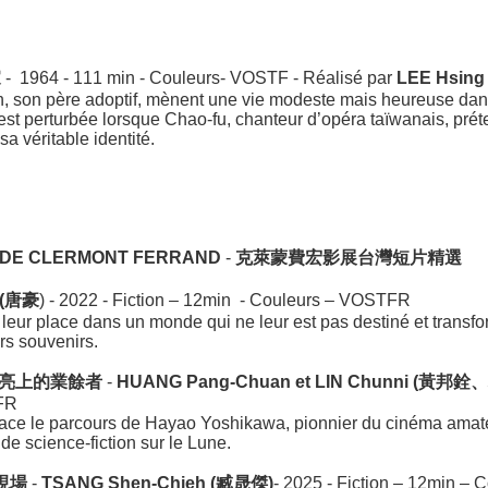
家
- 1964 - 111 min - Couleurs- VOSTF - Réalisé par
LEE Hsing
en, son père adoptif, mènent une vie modeste mais heureuse dan
est perturbée lorsque Chao-fu, chanteur d’opéra taïwanais, prét
a véritable identité.
 DE CLERMONT FERRAND
-
克萊蒙費宏影展台灣短片精選
 (唐豪
) - 2022 - Fiction – 12min - Couleurs – VOSTFR
 leur place dans un monde qui ne leur est pas destiné et transf
urs souvenirs.
亮上的業餘者
-
HUANG Pang-Chuan et LIN Chunni (黃邦
FR
race le parcours de Hayao Yoshikawa, pionnier du cinéma amateu
 de science-fiction sur le Lune.
現場
-
TSANG Shen-Chieh (臧晟傑)
- 2025 - Fiction – 12min –