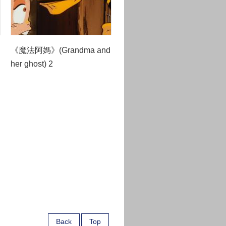
《魔法阿媽》(Grandma and
her ghost) 2
Back
Top