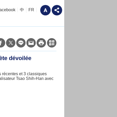
acebook
中
FR
ète dévoilée
 récentes et 3 classiques
éalisateur Tsao Shih-Han avec