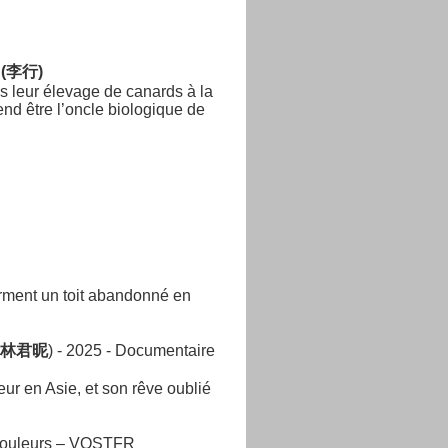
 (李行)
s leur élevage de canards à la
end être l’oncle biologique de
orment un toit abandonné en
銓、林君昵
) - 2025 - Documentaire
r en Asie, et son rêve oublié
 Couleurs – VOSTFR