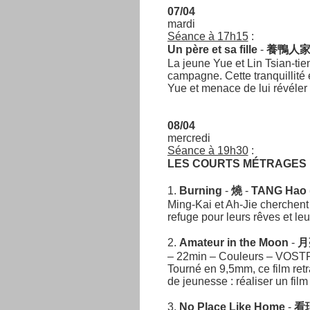
07/04
mardi
Séance à 17h15
:
Un père et sa fille
-
養鴨人
La jeune Yue et Lin Tsian-ti
campagne. Cette tranquillité 
Yue et menace de lui révéler s
08/04
mercredi
Séance à 19h30
:
LES COURTS MÉTRAGES
1.
Burning
-
燒
-
TANG Hao
Ming-Kai et Ah-Jie cherchent
refuge pour leurs rêves et le
2.
Amateur in the Moon
-
月
– 22min – Couleurs – VOST
Tourné en 9,5mm, ce film ret
de jeunesse : réaliser un film
3.
No Place Like Home
-
看