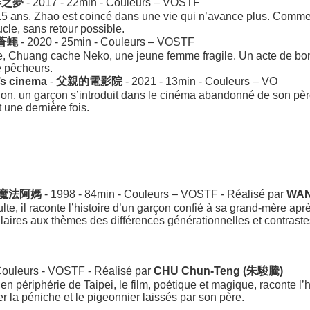
春之夢
- 2017 - 22min - Couleurs – VOSTF
15 ans, Zhao est coincé dans une vie qui n’avance plus. Comme
cle, sans retour possible.
蒼蠅
- 2020 - 25min - Couleurs – VOSTF
e, Chuang cache Neko, une jeune femme fragile. Un acte de bon
re pêcheurs.
’s cinema
-
父親的電影院
- 2021 - 13min - Couleurs – VO
tion, un garçon s’introduit dans le cinéma abandonné de son père
 une dernière fois.
魔法阿媽
- 1998 - 84min - Couleurs – VOSTF - Réalisé par
WAN
lte, il raconte l’histoire d’un garçon confié à sa grand-mère apr
laires aux thèmes des différences générationnelles et contraste
Couleurs - VOSTF - Réalisé par
CHU Chun-Teng (朱駿騰)
, en périphérie de Taipei, le film, poétique et magique, raconte 
 la péniche et le pigeonnier laissés par son père.