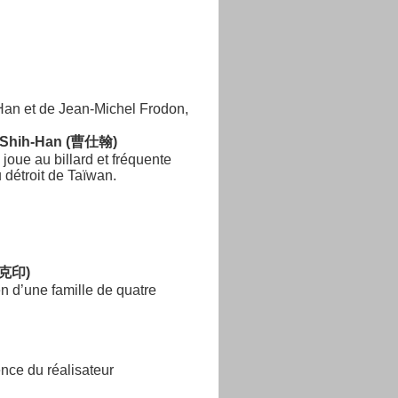
Han et de Jean-Michel Frodon,
Shih-Han (曹仕翰)
 joue au billard et fréquente
 détroit de Taïwan.
潘克印)
en d’une famille de quatre
nce du réalisateur