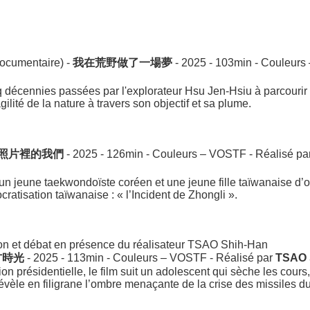
documentaire) -
我在荒野做了一場夢
- 2025 - 103min - Couleurs
 décennies passées par l'explorateur Hsu Jen-Hsiu à parcourir l
gilité de la nature à travers son objectif et sa plume.
照片裡的我們
- 2025 - 126min - Couleurs – VOSTF - Réalisé pa
n jeune taekwondoïste coréen et une jeune fille taïwanaise d’ori
atisation taïwanaise : « l’Incident de Zhongli ».
on et débat en présence du réalisateur TSAO Shih-Han
方時光
- 2025 - 113min - Couleurs – VOSTF - Réalisé par
TSAO 
on présidentielle, le film suit un adolescent qui sèche les cours,
évèle en filigrane l’ombre menaçante de la crise des missiles du