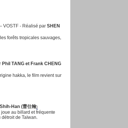
 – VOSTF - Réalisé par
SHEN
es forêts tropicales sauvages,
r
Phil TANG et Frank CHENG
gine hakka, le film revient sur
Shih-Han (曹仕翰
)
 joue au billard et fréquente
 détroit de Taïwan.