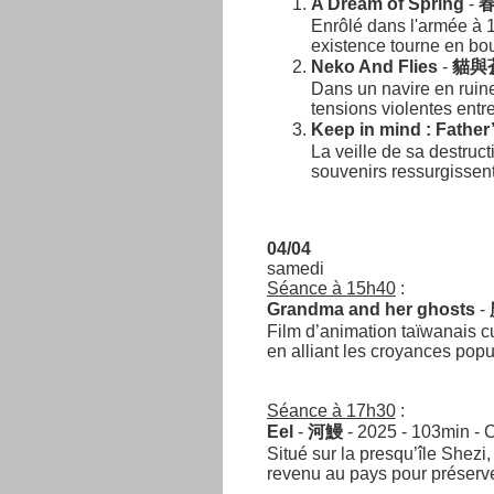
A Dream of Spring
-
Enrôlé dans l'armée à 
existence tourne en bou
Neko And Flies
-
貓與
Dans un navire en ruin
tensions violentes ent
Keep in mind : Father
La veille de sa destruc
souvenirs ressurgissent
04/04
samedi
Séance à 15h40
:
Grandma and her ghosts
-
Film d’animation taïwanais cu
en alliant les croyances popu
Séance à 17h30
:
Eel
-
河鰻
- 2025 - 103min - 
Situé sur la presqu’île Shezi
revenu au pays pour préserver