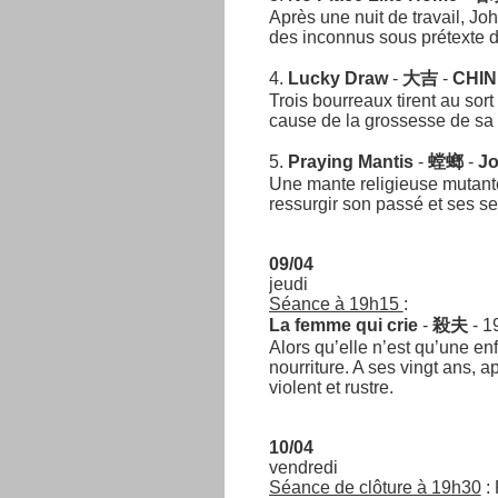
Après une nuit de travail, Joh
des inconnus sous prétexte d’u
4.
Lucky Draw
-
大吉
-
CHIN
Trois bourreaux tirent au sor
cause de la grossesse de sa 
5.
Praying Mantis
-
螳螂
-
J
Une mante religieuse mutante,
ressurgir son passé et ses se
09/04
jeudi
Séance à 19h15
:
La femme qui crie
-
殺夫
- 1
Alors qu’elle n’est qu’une e
nourriture. A ses vingt ans, 
violent et rustre.
10/04
vendredi
Séance de clôture à 19h30
: 