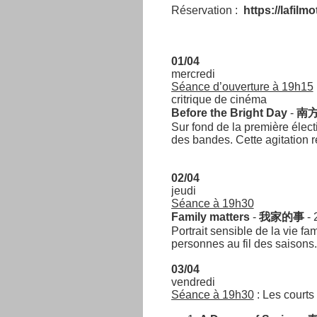
Réservation :
https://lafilm
01/04
mercredi
Séance d’ouverture à 19h15
critrique de cinéma
Before the Bright Day
-
南
Sur fond de la première électi
des bandes. Cette agitation r
02/04
jeudi
Séance à 19h30
Family matters
-
我家的事
- 
Portrait sensible de la vie fa
personnes au fil des saisons.
03/04
vendredi
Séance à 19h30
: Les court