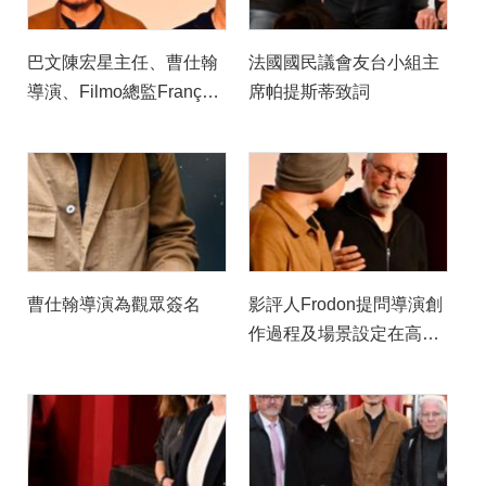
巴文陳宏星主任、曹仕翰
法國國民議會友台小組主
導演、Filmo總監François
席帕提斯蒂致詞
Causse及影評Jean-
Michel Frodon於座談後合
影
曹仕翰導演為觀眾簽名
影評人Frodon提問導演創
作過程及場景設定在高雄
的原因