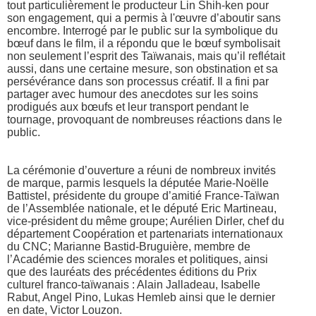
tout particulièrement le producteur Lin Shih-ken pour
son engagement, qui a permis à l'œuvre d’aboutir sans
encombre. Interrogé par le public sur la symbolique du
bœuf dans le film, il a répondu que le bœuf symbolisait
non seulement l’esprit des Taïwanais, mais qu’il reflétait
aussi, dans une certaine mesure, son obstination et sa
persévérance dans son processus créatif. Il a fini par
partager avec humour des anecdotes sur les soins
prodigués aux bœufs et leur transport pendant le
tournage, provoquant de nombreuses réactions dans le
public.
La cérémonie d’ouverture a réuni de nombreux invités
de marque, parmis lesquels la députée Marie-Noëlle
Battistel, présidente du groupe d’amitié France-Taïwan
de l’Assemblée nationale, et le député Eric Martineau,
vice-président du même groupe; Aurélien Dirler, chef du
département Coopération et partenariats internationaux
du CNC; Marianne Bastid-Bruguière, membre de
l’Académie des sciences morales et politiques, ainsi
que des lauréats des précédentes éditions du Prix
culturel franco-taïwanais : Alain Jalladeau, Isabelle
Rabut, Angel Pino, Lukas Hemleb ainsi que le dernier
en date, Victor Louzon.