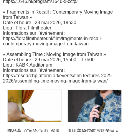
https://1646.nl/program/1646-x-cctp/
« Fragments in Recall : Contemporary Moving Image
from Taiwan »
Date et heure : 28 mai 2026, 19h30
Lieu : Flora Filmtheater
Informations sur l’événement :
https://florafilmtheater.nl/film/fragments-in-recall-
contemporary-moving-image-from-taiwan
« Assembling Time : Moving Image from Taiwan »
Date et heure : 29 mai 2026, 15h00 – 17h00
Lieu : KABK Auditorium
Informations sur l’événement :
https://researchplatform.art/events/film-lectures-2025-
2026/assembling-time-moving-image-from-taiwan/
陳品蓁《OnMyTail》@鳳
鳳甲美術館館長暨策展人