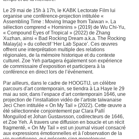
Le 29 mai de 15h à 17h, le KABK Lectorate Film lui
organise une conférence-projection intitulée «
Assembling Time : Moving Image from Taiwan ». La
sélection comprend « Hominins » (2019) de Wu Chi-Yu,
« Compound Eyes of Tropical » (2022) de Zhang
Xuzhan, ainsi « Bad Rocking Dream a.k.a. The Rocking
Malay(a) » du collectif ‘Her Lab Space’. Ces œuvres
offrent une interprétation multiple des relations
régionales, de la mémoire historique et du contexte
culturel. Zoe Yeh partagera également son expérience
de commissaire d’exposition et participera à la
conférence en direct lors de l’événement.
Par ailleurs, dans le cadre de HOOGTIJ, un célèbre
parcours d'art contemporain, se tiendra à La Haye le 29
mai au soir, dans l’espace d’art contemporain 1646, une
projection de l’installation vidéo de l’artiste taïwanaise
Jeci Chen intitulée « On My Tail » (2022). Cette œuvre a
été sélectionnée conjointement par Clara Pallí
Monguilod et Johan Gustavsson, codirecteurs de 1646,
et Zoe Yeh. À travers une diffusion en boucle et un récit
fragmenté, « On My Tail » est un journal visuel consacré
aux expressions émotionnelles et à l'observation de la
vie quotidienne, qui présente cinq monologues