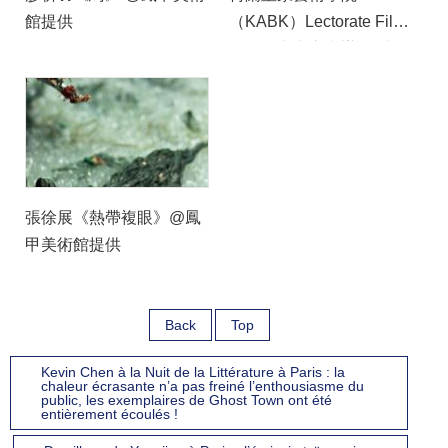
館提供
（KABK）Lectorate Film
電影研究中心舉辦 《時間
的組構：來自臺灣的動態
影像》
張徐展《熱帶複眼》@鳳
甲美術館提供
Back
Top
Kevin Chen à la Nuit de la Littérature à Paris : la
chaleur écrasante n’a pas freiné l’enthousiasme du
public, les exemplaires de Ghost Town ont été
entièrement écoulés !