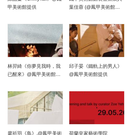
甲美術館提供
葉佳蓉 (@鳳甲美術館提
供)
林羿綺《你夢見我時，我
邱子晏《鐵軌上的男人》
已醒來》@鳳甲美術館提
@鳳甲美術館提供
供
廖祈羽《鳥》.@鳳甲美術
荷蘭皇家藝術學院