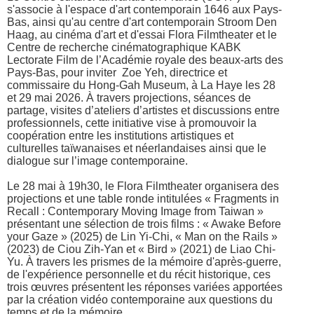
s'associe à l'espace d'art contemporain 1646 aux Pays-
Bas, ainsi qu'au centre d'art contemporain Stroom Den
Haag, au cinéma d'art et d'essai Flora Filmtheater et le
Centre de recherche cinématographique KABK
Lectorate Film de l’Académie royale des beaux-arts des
Pays-Bas, pour inviter Zoe Yeh, directrice et
commissaire du Hong-Gah Museum, à La Haye les 28
et 29 mai 2026. À travers projections, séances de
partage, visites d’ateliers d’artistes et discussions entre
professionnels, cette initiative vise à promouvoir la
coopération entre les institutions artistiques et
culturelles taïwanaises et néerlandaises ainsi que le
dialogue sur l’image contemporaine.
Le 28 mai à 19h30, le Flora Filmtheater organisera des
projections et une table ronde intitulées « Fragments in
Recall : Contemporary Moving Image from Taiwan »
présentant une sélection de trois films : « Awake Before
your Gaze » (2025) de Lin Yi-Chi, « Man on the Rails »
(2023) de Ciou Zih-Yan et « Bird » (2021) de Liao Chi-
Yu. À travers les prismes de la mémoire d'après-guerre,
de l'expérience personnelle et du récit historique, ces
trois œuvres présentent les réponses variées apportées
par la création vidéo contemporaine aux questions du
temps et de la mémoire.