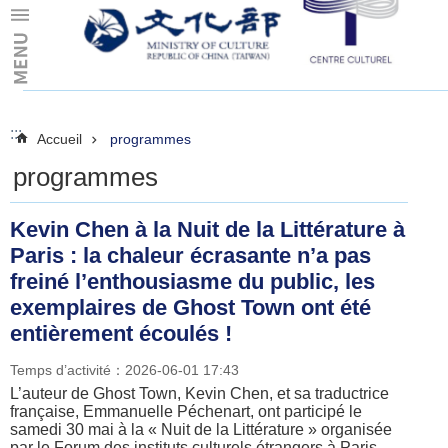
Skip to main content
:::
:::
Accueil
programmes
programmes
Kevin Chen à la Nuit de la Littérature à
Paris : la chaleur écrasante n’a pas
freiné l’enthousiasme du public, les
exemplaires de Ghost Town ont été
entièrement écoulés !
Temps d’activité：2026-06-01 17:43
L’auteur de Ghost Town, Kevin Chen, et sa traductrice
française, Emmanuelle Péchenart, ont participé le
samedi 30 mai à la « Nuit de la Littérature » organisée
par le Forum des instituts culturels étrangers à Paris