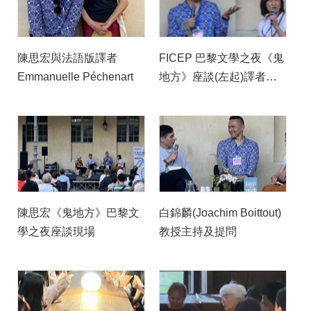
陳思宏與法語版譯者
FICEP 巴黎文學之夜《鬼
Emmanuelle Péchenart
地方》座談(左起)譯者
Emmanuelle Péchenart、
白錦麟助理教授及作家陳
思宏 © Rafał Krawczyk
iFrancja
陳思宏《鬼地方》巴黎文
白錦麟(Joachim Boittout)
學之夜座談現場
教授主持及提問