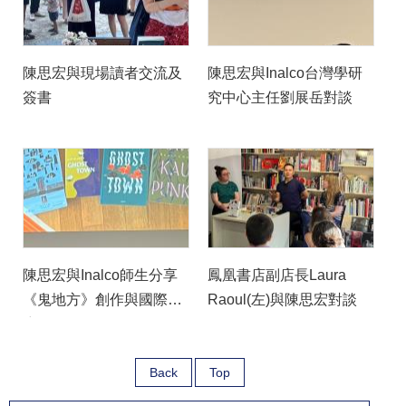
陳思宏與現場讀者交流及
陳思宏與Inalco台灣學研
簽書
究中心主任劉展岳對談
陳思宏與Inalco師生分享
鳳凰書店副店長Laura
《鬼地方》創作與國際推
Raoul(左)與陳思宏對談
廣歷程
Back
Top