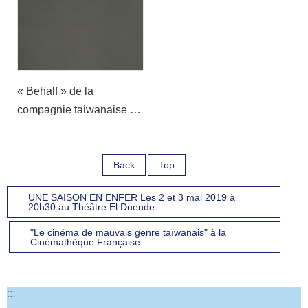
« Behalf » de la
compagnie taiwanaise «
Horse » en tournée en
Europe en avril et mai
2019
Back
Top
UNE SAISON EN ENFER Les 2 et 3 mai 2019 à
20h30 au Théâtre El Duende
"Le cinéma de mauvais genre taïwanais" à la
Cinémathèque Française
:::