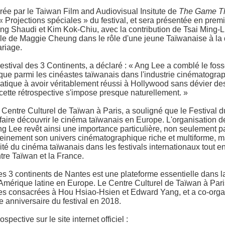
aurée par le Taiwan Film and Audiovisual Insitute de
The Game Th
« Projections spéciales » du festival, et sera présentée en pre
g Shaudi et Kim Kok-Chiu, avec la contribution de Tsai Ming-Lia
ble de Maggie Cheung dans le rôle d'une jeune Taïwanaise à la
ariage.
stival des 3 Continents, a déclaré : « Ang Lee a comblé le fossé
que parmi les cinéastes taïwanais dans l'industrie cinématograp
iatique à avoir véritablement réussi à Hollywood sans dévier de
 cette rétrospective s'impose presque naturellement. »
Centre Culturel de Taïwan à Paris, a souligné que le Festival du
aire découvrir le cinéma taïwanais en Europe. L'organisation de
g Lee revêt ainsi une importance particulière, non seulement pa
leinement son univers cinématographique riche et multiforme, ma
ilité du cinéma taïwanais dans les festivals internationaux tout e
tre Taïwan et la France.
es 3 continents de Nantes est une plateforme essentielle dans l
d'Amérique latine en Europe. Le Centre Culturel de Taïwan à Pari
ives consacrées à Hou Hsiao-Hsien et Edward Yang, et a co-organ
e anniversaire du festival en 2018.
ospective sur le site internet officiel :