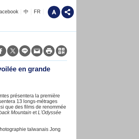
acebook
中
FR
oilée en grande
antes présentera la première
sentera 13 longs-métrages
nsi que des films de renommée
back Mountain
et
L'Odyssée
 photographie taïwanais Jong