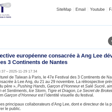
SiteMap
Email
Youtube
F
pective européenne consacrée à Ang Lee dév
es 3 Continents de Nantes
8:37～2025-11-29 17:34
lturel de Taïwan à Paris, le 47e Festival des 3 Continents de N
nsacrée à Lee Ang, du 21 au 29 novembre. La rétrospective pré
du père »,
Pushing Hands
,
Garçon d’Honneu
r et
Salé Sucré
, ai
n et Sentiments
,
Ice Storm
,
Tigre et Dragon
,
Le Secret de Broke
ilm
Garçon d’Honneur
est l’identité visuelle du festival.
les principaux collaborateurs d'Ang Lee, dont e directeur de la
er le public.