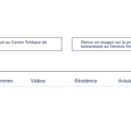
映
由
uit au Centre Tchèque de
Retour en images sur la 
taïwanaises au Geneva Inte
ammes
Vidéos
Résidence
Actual