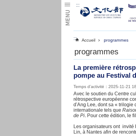
:::
Skip to main content
:::
Accueil
programmes
programmes
La première rétros
pompe au Festival d
Temps d’activité：2025-11-21 1
Avec le soutien du Centre cu
rétrospective européenne co
d'Ang Lee, dont sa « trilogie 
internationale tels que
Raiso
de Pi
. Pour cette édition, le f
Les organisateurs ont invité 
Lin, à Nantes afin de rencontr