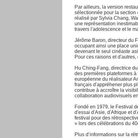
Par ailleurs, la version rest
sélectionnée pour la section 
réalisé par Sylvia Chang, Wan
une représentation inestima
travers l'adolescence et le m
Jérôme Baron, directeur du Fe
occupant ainsi une place uni
devenant le seul cinéaste as
Pour ces raisons et d'autres,
Hu Ching-Fang, directrice du 
des premières plateformes à f
européenne du réalisateur An
français d'appréhener plus p
contribue à accroître la visib
collaboration audiovisuels en
Fondé en 1979, le Festival d
d'essai d'Asie, d'Afrique et 
festival pour des rétrospect
» lors des célébrations du 40
Plus d’informations sur la rétr