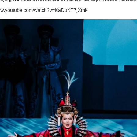
www.youtube.com/watch?v=KaDuKT7jXmk