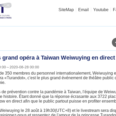
SiteMap
Email
Youtube
F
s grand opéra à Taiwan Weiwuying en direc
00:00～2020-08-28 00:00
s de 350 membres du personnel internationalement, Weiwuying
éra «Turandot», c'est le plus grand événement de théâtre public
ie.
de prévention contre la pandémie à Taiwan, l'équipe de Weiwu
te histoire. Étant donné que la réponse écrasante aux 3722 place
ow en direct afin que le public partout puisse en profiter ensemb
iwuying le 28 août à 19h30(UTC+8) et le livestream sera dispon
joignez-nous et ressentez de l'amour de la princesse Turandot