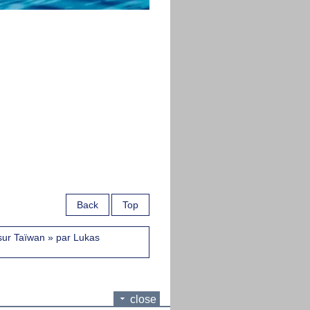
Back
Top
 sur Taïwan » par Lukas
close