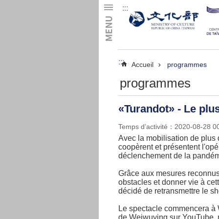
:::
Skip to main content
:::
Accueil
programmes
programmes
«Turandot» - Le plu
Temps d’activité：2020-08-28 
Avec la mobilisation de plu
coopèrent et présentent l'op
déclenchement de la pandém
Grâce aux mesures reconnus 
obstacles et donner vie à cet
décidé de retransmettre le sh
Le spectacle commencera à We
de Weiwuying sur YouTube, re