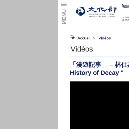
:::
Skip to main content
:::
Accueil
Vidéos
Vidéos
「漫遊記事」 – 林仕杰「解體概
History of Decay "