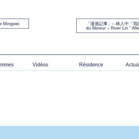
ee Mingwei
「漫遊記事」– 林人中「我的鬧
du flâneur – River Lin " A
ammes
Vidéos
Résidence
Actual