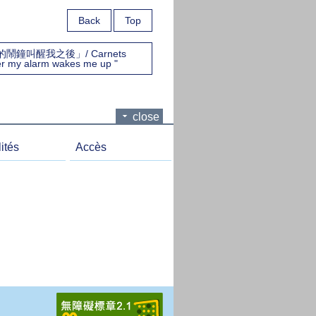
Back
Top
鐘叫醒我之後」/ Carnets
fter my alarm wakes me up "
close
ités
Accès