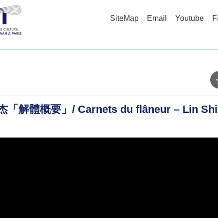
SiteMap
Email
Youtube
F
要」/ Carnets du flâneur – Lin Shih 