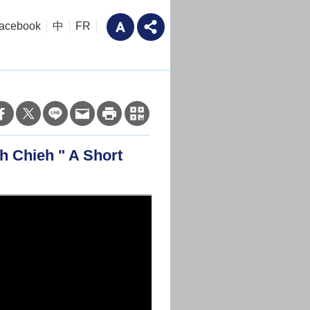
acebook
中
FR
Chieh " A Short