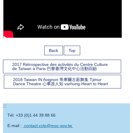
Back
Top
2017 Rétrospective des activités du Centre Culture
de Taïwan à Paris 巴黎臺灣文化中心活動回顧
2018 Taiwan IN Avignon 蒂摩爾古薪舞集 Tjimur
Dance Theatre 心事誰人知 varhung-Heart to Heart
:::
Tél: +33 (0)1 44 39 88 66
E-mail :
contact.cctp@moc.gov.tw