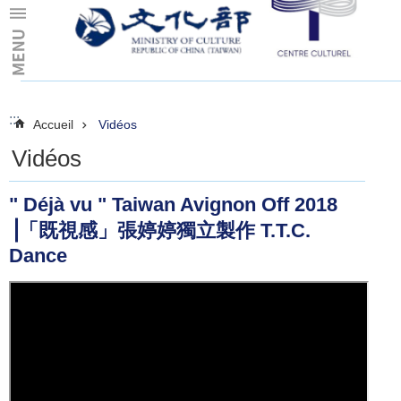
Skip to main content
:::
:::
Accueil
Vidéos
Vidéos
" Déjà vu " Taiwan Avignon Off 2018
⎥「既視感」張婷婷獨立製作 T.T.C.
Dance