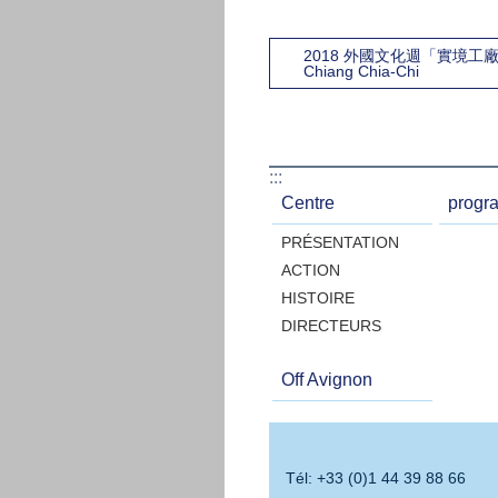
2018 外國文化週「實境工
Chiang Chia-Chi
:::
Centre
progr
PRÉSENTATION
ACTION
HISTOIRE
DIRECTEURS
Off Avignon
Tél: +33 (0)1 44 39 88 66