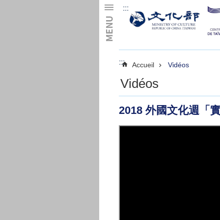
:::
Skip to main content
:::
Accueil
Vidéos
Vidéos
2018 外國文化週「實