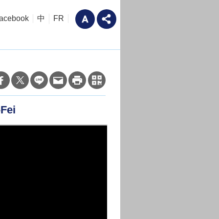
acebook
中
FR
ei