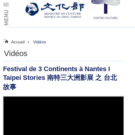
Skip to main content
:::
:::
Accueil
Vidéos
Vidéos
Festival de 3 Continents à Nantes I
Taipei Stories 南特三大洲影展 之 台北
故事