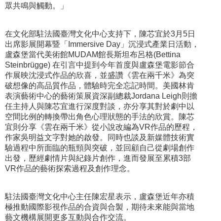
眾共鳴與觸動。」
在文化部駐法國臺灣文化中心支持下，陳芯宜於3月5日
出席影展開幕暨「Immersive Day」沉浸式產業日活動，
盧森堡當代美術館MUDAM館長斯坦布呂格(Bettina
Steinbrügge) 在引言中提到今年首度與盧森堡電影節合
作展映沈浸式作品的欣喜，並盛讚《雲在兩千米》為突
破想像的高品質作品，體驗時完全忘記時間。美國林肯
表演藝術中心的藝術策展資深副總裁Jordana Leigh則擔
任主持人與陳芯宜進行深度對談，亦分享其對於劇中以
空間比例的轉換帶出角色心理狀態的手法的欣賞。陳芯
宜則分享《雲在兩千米》從小說改編為VR作品的歷程，
作家吳明益文字對她的啟發。同時也談及新媒體技術實
驗過程中所面臨的瓶頸與突破，並回顧自己從劇場創作
出發，歷經劇情片與紀錄片創作，進而發展至累積3部
VR作品的藝術探索過程及創作理念。
駐法國臺灣文化中心主任陳宏星表示，盧森堡近年亦積
極推動國際影視作品的合資與合製，期待未來能與當地
藝文機構展開更多互動與合作交流。