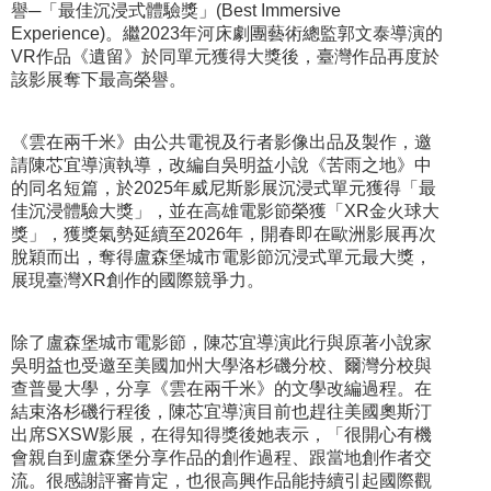
譽─「最佳沉浸式體驗獎」(Best Immersive
Experience)。繼2023年河床劇團藝術總監郭文泰導演的
VR作品《遺留》於同單元獲得大獎後，臺灣作品再度於
該影展奪下最高榮譽。
《雲在兩千米》由公共電視及行者影像出品及製作，邀
請陳芯宜導演執導，改編自吳明益小說《苦雨之地》中
的同名短篇，於2025年威尼斯影展沉浸式單元獲得「最
佳沉浸體驗大獎」，並在高雄電影節榮獲「XR金火球大
獎」，獲獎氣勢延續至2026年，開春即在歐洲影展再次
脫穎而出，奪得盧森堡城市電影節沉浸式單元最大獎，
展現臺灣XR創作的國際競爭力。
除了盧森堡城市電影節，陳芯宜導演此行與原著小說家
吳明益也受邀至美國加州大學洛杉磯分校、爾灣分校與
查普曼大學，分享《雲在兩千米》的文學改編過程。在
結束洛杉磯行程後，陳芯宜導演目前也趕往美國奧斯汀
出席SXSW影展，在得知得獎後她表示，「很開心有機
會親自到盧森堡分享作品的創作過程、跟當地創作者交
流。很感謝評審肯定，也很高興作品能持續引起國際觀