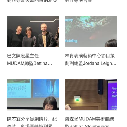
到瓶頸及失敗的時刻JPG
芯宜導演合影
巴文陳宏星主任、
林肯表演藝術中心節目策
MUDAM總監Bettina
劃副總監Jordana Leigh詢
Steinbrügge、陳芯宜導
問陳芯宜導演此次創作過
演、MuDAM資深策展人
程中嘗試的新技術及遇到
Christophe Gallois、「雲
的困難JPG
在兩千米」巡演經理郭旻
薇JPG
陳芯宜分享從劇情片、紀
盧森堡MUDAM美術館總
錄片、劇場再轉換到累積
監Bettina Steinbrügge引