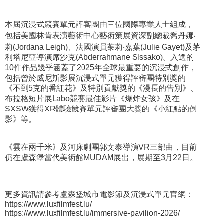
本屆沉浸式競賽單元評審團由三位國際專業人士組成，
包括美國林肯表演藝術中心藝術策展資深副總裁喬丹娜‧
莉(Jordana Leigh)、法國演員茱莉‧嘉葉(Julie Gayet)及茅
利塔尼亞導演席沙克(Abderrahmane Sissako)。入選的
10件作品幾乎涵蓋了2025年全球最重要的沉浸式創作，
包括曾於威尼斯影展沉浸式單元獲得評審團特別獎的
《不到5克的番紅花》及特別貢獻獎的《漫長的告別》、
布拉格短片展Labo競賽最佳影片《爆炸女孩》及在
SXSW獲得XR體驗競賽單元評審團大獎的《小紅點的倒
影》等。
《雲在兩千米》及河床劇團郭文泰導演VR三部曲，目前
仍在盧森堡當代美術館MUDAM展出，展期至3月22日。
更多資訊請參考盧森堡城市電影節及沉浸式單元官網：
https://www.luxfilmfest.lu/
https://www.luxfilmfest.lu/immersive-pavilion-2026/