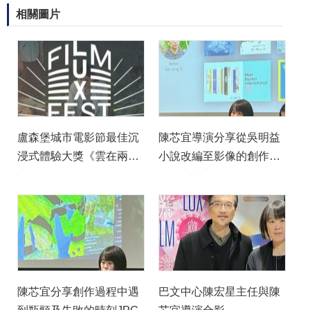
相關圖片
盧森堡城市電影節最佳沉
陳芯宜導演分享從吳明益
浸式體驗大獎《雲在兩千
小說改編至影像的創作過
米》
程及文本對她的啟發
陳芯宜分享創作過程中遇
巴文中心陳宏星主任與陳