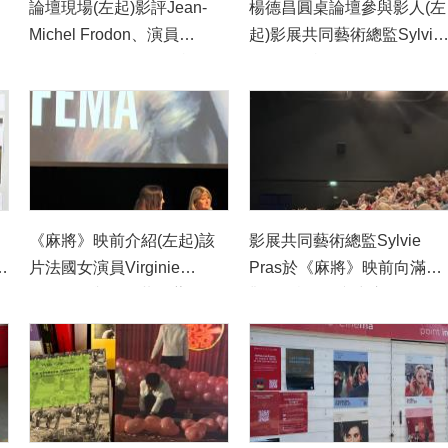
論壇現場(左起)影評Jean-
楊德昌圓桌論壇參與影人(左
Michel Frodon、演員
起)影展共同藝術總監Sylvie
Virginie Ledoyen、影評
Pras、影評Jean-Michel
Nicolas Thévenin、經典片
Frodon、演員Virginie
e
發行商Carlotta Films負責人
Ledoyen、影評Nicolas
a
Vincent Paul-Boncour (巴文
Thévenin、經典片發行商
中心提供)
Carlotta Films負責人
Vincent Paul-Boncour(巴文
提
中心提供)
《麻將》映前介紹(左起)該
影展共同藝術總監Sylvie
文
片法國女演員Virginie
Pras於《麻將》映前向滿場
Ledoyen與影展共同藝術總
觀眾致詞 (巴文中心提供)
監Sylvie Pras (巴文中心提
供)