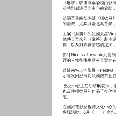
《麻將》映後圓桌論壇由影展共
並特別感謝巴文中心的協助
法國重量級影評暨《楊德昌的電影
的臺灣，尤其以臺北為背景
主演《麻將》的法國女星Vir
他傳真寄來的《麻將》劇本邀約
握，以及對真實情感的挖掘
影評Nicolas Théven
裡的人物彷彿生活中真實存
曾於南特三洲影展（Festival 
示這次回顧展對法國觀眾意
巴文中心主任胡晴舫表示，
也反映楊德昌的作品至今仍
慰。
在國家電影及視聽文化中心
多場活動。5月《一一》率先入