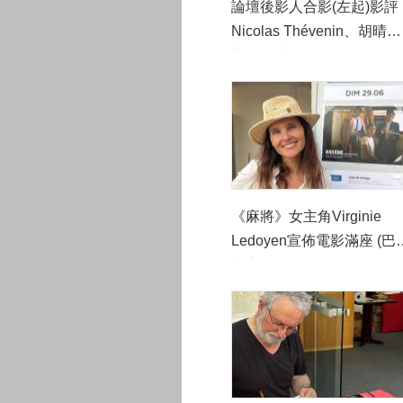
論壇後影人合影(左起)影評
Nicolas Thévenin、胡晴舫
主任、演員Virginie
Ledoyen、拉羅歇爾影展藝
術總監Sylvie Pras與Sophi
Mirouze、經典片商Carlott
Films負責人Vincent Paul-
Boncour、南特影展創辦人
Alain Jalladeau (巴文中心
《麻將》女主角Virginie
供)
Ledoyen宣佈電影滿座 (巴
中心提供)