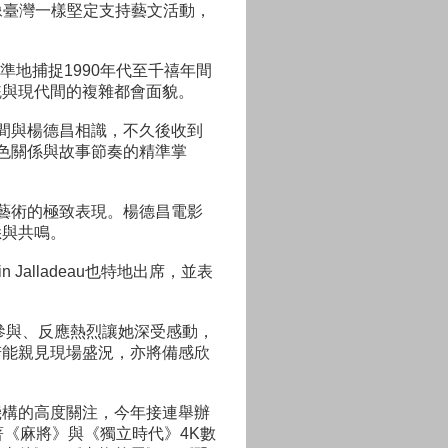
家像臺灣一樣堅定支持藝文活動，
精準地捕捉1990年代至千禧年間
統與現代間的複雜都會面貌。
傳期間與楊德昌相識，不久後收到
對角色關係與故事節奏的精準掌
電影是藝術的極致表現。楊德昌電影
悉與共鳴。
n Jalladeau也特地出席，並表
參與、反應熱烈讓她深受感動，
若能親見現場盛況，亦將備感欣
機構的高度關注，今年接連舉辦
接著《麻將》與《獨立時代》4K數