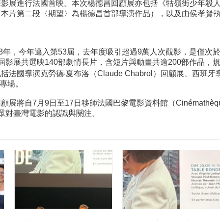
際影展進行法國首映。本次楊德昌回顧展亦包括《牯嶺街少年殺
（本片第二段〈期望〉為楊德昌首部導演作品），以及由侯孝賢
73年，今年邁入第53屆，去年度吸引超過9萬人次觀影，是僅次
屆影展共選映140部劇情長片，含短片與動畫共逾200部作品，規
國導演克勞德‧夏布洛（Claude Chabrol）回顧展、西班牙導
題專場。
將自7月9日至17日移師法國巴黎電影資料館（Cinémathèque 
眾對臺灣電影的認識與關注。