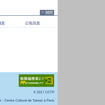
關閉
消息
公告訊息
© 2017 CCTP
t：Centre Culturel de Taiwan à Paris