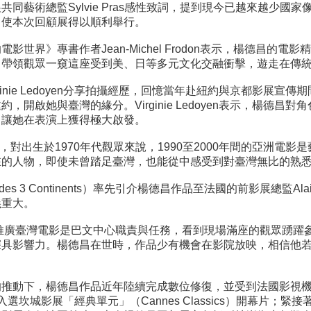
同藝術總監Sylvie Pras感性致詞，提到現今已越來越少國
，使本次回顧展得以順利舉行。
世界》專書作者Jean-Michel Frodon表示，楊德昌的電影
，帶領觀眾一窺這座受到美、日等多元文化交融衝擊，遊走在傳
ginie Ledoyen分享拍攝經歷，回憶當年赴紐約與京都影展宣
，開啟她與臺灣的緣分。Virginie Ledoyen表示，楊德昌
，讓她在表演上獲得極大啟發。
in則提到，對出生於1970年代觀眾來說，1990至2000年間的亞洲
在的人物，即使未曾踏足臺灣，也能從中感受到對臺灣無比的熟
des 3 Continents）率先引介楊德昌作品至法國的前影展總監Alai
義重大。
推廣臺灣電影是巴文中心職責與任務，看到現場滿座的觀眾踴躍
深具影響力。楊德昌在世時，作品少有機會在影院放映，相信他
的推動下，楊德昌作品近年陸續完成數位修復，並受到法國影視
選坎城影展「經典單元」（Cannes Classics）開幕片；緊