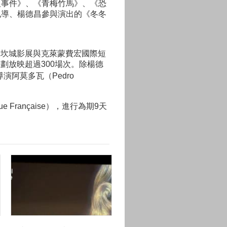
人事件》、《青梅竹馬》、《恐
執導、楊德昌參與演出的《冬冬
於坎城影展與克萊蒙費宏國際短
劃放映超過300場次。除楊德
演阿莫多瓦（Pedro
Française），進行為期9天