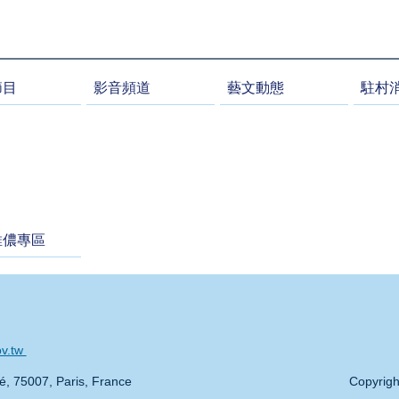
節目
影音頻道
藝文動態
駐村
維儂專區
ov.tw
té, 75007, Paris, France
Copyrigh