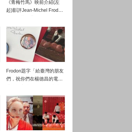
《青梅竹馬》映前介紹(左
起)影評Jean-Michel Frodon
與影展共同藝術總監Sylvie
Pras (巴文中心提供)
Frodon題字「給臺灣的朋友
們，祝你們在楊德昌的電影
世界裡盡情遨遊」 (巴文中
心提供)