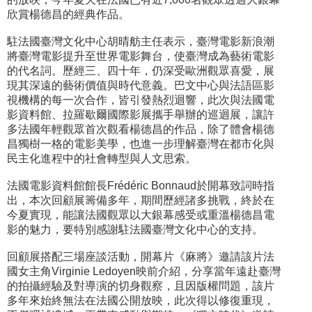
欣賞楊德昌的經典作品。
駐法國臺灣文化中心胡晴舫主任表示，臺灣電影新浪潮
將臺灣電影提升至世界電影舞台，使臺灣成為藝術電影
的代名詞。歷經三、四十年，仍深受歐洲觀眾喜愛，展
現其深遠的藝術價值與時代意義。巴文中心與法語區影
視機構的每一次合作，皆引發熱烈迴響，此次與法國電
影資料館、拉羅歇爾國際影展攜手舉辦的巡迴展，讓許
多法國年輕觀眾首次觀看楊德昌的作品，除了體會楊德
昌獨樹一格的電影美學，也進一步理解臺灣在都市化與
民主化進程中的社會轉型與人文思索。
法國電影資料館館長Frédéric Bonnaud於開幕致詞時指
出，本次回顧展籌備多年，期間歷經諸多挑戰，終於在
今夏實現，能讓法國觀眾以大銀幕感受或重溫楊德昌電
影的魅力，要特別感謝駐法國臺灣文化中心的支持。
回顧展搭配三場座談活動，開幕片《麻將》邀請該片法
國女主角Virginie Ledoyen映前介紹，分享當年遠赴臺灣
的拍攝經驗及對導演的切身觀察，且因版權問題，該片
多年來始終無法在法國公開放映，此次得以修復重現，