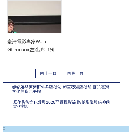
(Jean-Michel Frodon)主講
(1)
(巴文中心提供) (1)
臺灣電影專家Wafa
Ghermani(左)出席《獨立
時代》映後座談 (1)
回上一頁
回最上面
妮妃雅登阿姆斯特丹驕傲節 領軍亞洲驕傲船 展現臺灣
文化與多元平權
原住民族文化參與2025亞爾攝影節 跨越影像與信仰的
當代對話
:::