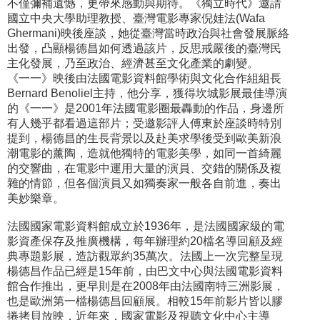
不僅彌補遺憾，更帶來感動與期待。《獨立時代》邀請
國立中央大學助理教授、臺灣電影專家倪娃法(Wafa
Ghermani)映後座談，她從臺灣當時政治與社會發展脈絡
出發，凸顯楊德昌如何透過該片，反思戒嚴後的臺灣民
主化發展，乃至政治、經濟甚至文化產業的劇變。
《一一》映後由法國電影資料館學術與文化合作組組長
Bernard Benoliel主持，他分享，獲得坎城影展最佳導演
的《一一》是2001年法國電影圈最轟動的作品，身邊所
有人幾乎都看過這部片；受邀影評人傅東於座談時特別
提到，楊德昌的生長背景以及赴美求學後受到歐美新浪
潮電影的薰陶，造就他獨特的電影美學，如同一首綺麗
的交響曲，在電影中運用大量的演員、交錯的關係及複
雜的情節，但各個演員又如獨奏家一般各自前進，奏出
美妙樂章。
法國國家電影資料館成立於1936年，是法國國家級的電
影資產保存及推廣機構，每年辦理約20檔名導回顧及經
典專題影展，造訪觀眾約35萬次。法國上一次完整呈現
楊德昌作品已經是15年前，由巴文中心與法國電影資料
館合作推出，更早則是在2008年由法國南特三洲影展，
也是歐洲第一檔楊德昌回顧展。相較15年前影片皆以膠
捲拷貝放映，近年來，國家電影及視聽文化中心主導