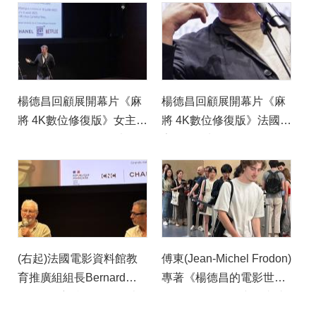
國家電影資料館館長
©cinemathequefr ;
Frédéric Bonnaud映前簡
©Thierry Stefanopoulos
介1 ©cinemathequefr ;
(1)
©Thierry Stefanopoulos
(1)
楊德昌回顧展開幕片《麻
楊德昌回顧展開幕片《麻
將 4K數位修復版》女主角
將 4K數位修復版》法國國
Virginie Ledoyen及法國
家電影資料館館長
國家電影資料館館長
Frédéric Bonnaud開場致
Frédéric Bonnaud映前簡
詞 ©cinemathequefr ;
介2 ©cinemathequefr ;
©Thierry Stefanopoulos
©Thierry Stefanopoulos
(1)
(1)
(右起)法國電影資料館教
傅東(Jean-Michel Frodon)
育推廣組組長Bernard
專著《楊德昌的電影世
Benoliel主持《一一》映
界》現場銷售一空，書迷
後座談，邀請影評傅東
排隊簽書(巴文中心提供)