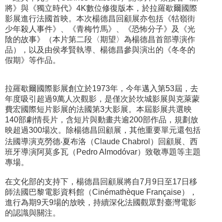
將》與《獨立時代》4K數位修復版本，於拉羅歇爾國際
影展進行法國首映。本次楊德昌回顧展亦包括《牯嶺街
少年殺人事件》、《青梅竹馬》、《恐怖分子》及《光
陰的故事》（本片第二段〈期望〉為楊德昌首部導演作
品），以及由侯孝賢執導、楊德昌參與演出的《冬冬的
假期》等作品。
拉羅歇爾國際影展創立於1973年，今年邁入第53屆，去
年度吸引超過9萬人次觀影，是僅次於坎城影展與克萊蒙
費宏國際短片影展的法國第3大影展。本屆影展共選映
140部劇情長片，含短片與動畫共逾200部作品，規劃放
映超過300場次。除楊德昌回顧展，其他重要單元還包括
法國導演克勞德‧夏布洛（Claude Chabrol）回顧展、西
班牙導演阿莫多瓦（Pedro Almodóvar）致敬專題等主題
專場。
在文化部的支持下，楊德昌回顧展將自7月9日至17日移
師法國巴黎電影資料館（Cinémathèque Française），
進行為期9天9場的放映，持續深化法國觀眾對臺灣電影
的認識與關注。