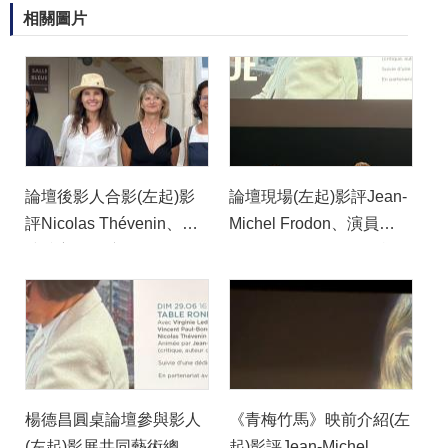
相關圖片
論壇後影人合影(左起)影
論壇現場(左起)影評Jean-
評Nicolas Thévenin、胡
Michel Frodon、演員
晴舫主任、演員Virginie
Virginie Ledoyen、影評
Ledoyen、拉羅歇爾影展
Nicolas Thévenin、經典
藝術總監Sylvie Pras與
片發行商Carlotta Films負
Sophie Mirouze、經典片
責人Vincent Paul-
商Carlotta Films負責人
Boncour (巴文中心提供)
Vincent Paul-Boncour、
南特影展創辦人Alain
楊德昌圓桌論壇參與影人
《青梅竹馬》映前介紹(左
Jalladeau (巴文中心提供)
(左起)影展共同藝術總監
起)影評Jean-Michel