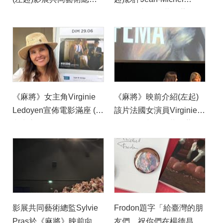
Sylvie Pras、影評Jean-
Frodon與影展共同藝術總
Michel Frodon、演員
監Sylvie Pras (巴文中心
Virginie Ledoyen、影評
提供)
Nicolas Thévenin、經典
片發行商Carlotta Films負
責人Vincent Paul-
Boncour(巴文中心提供)
《麻將》女主角Virginie
《麻將》映前介紹(左起)
Ledoyen宣佈電影滿座 (巴
該片法國女演員Virginie
文中心提供)
Ledoyen與影展共同藝術
總監Sylvie Pras (巴文中
心提供)
影展共同藝術總監Sylvie
Frodon題字「給臺灣的朋
Pras於《麻將》映前向滿
友們，祝你們在楊德昌的