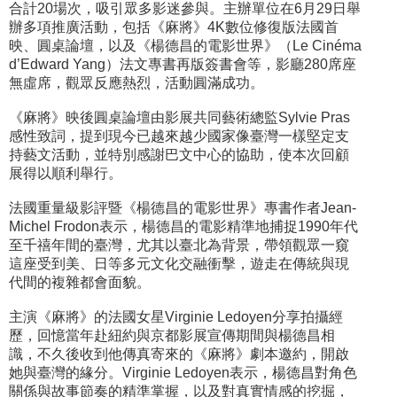
合計20場次，吸引眾多影迷參與。主辦單位在6月29日舉
辦多項推廣活動，包括《麻將》4K數位修復版法國首
映、圓桌論壇，以及《楊德昌的電影世界》（Le Cinéma
d’Edward Yang）法文專書再版簽書會等，影廳280席座
無虛席，觀眾反應熱烈，活動圓滿成功。
《麻將》映後圓桌論壇由影展共同藝術總監Sylvie Pras
感性致詞，提到現今已越來越少國家像臺灣一樣堅定支
持藝文活動，並特別感謝巴文中心的協助，使本次回顧
展得以順利舉行。
法國重量級影評暨《楊德昌的電影世界》專書作者Jean-
Michel Frodon表示，楊德昌的電影精準地捕捉1990年代
至千禧年間的臺灣，尤其以臺北為背景，帶領觀眾一窺
這座受到美、日等多元文化交融衝擊，遊走在傳統與現
代間的複雜都會面貌。
主演《麻將》的法國女星Virginie Ledoyen分享拍攝經
歷，回憶當年赴紐約與京都影展宣傳期間與楊德昌相
識，不久後收到他傳真寄來的《麻將》劇本邀約，開啟
她與臺灣的緣分。Virginie Ledoyen表示，楊德昌對角色
關係與故事節奏的精準掌握，以及對真實情感的挖掘，