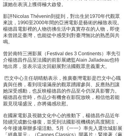
讓她在表演上獲得極大啟發。
影評Nicolas Thévenin則提到，對出生於1970年代觀眾
來說，1990至2000年間的亞洲電影是藝術的極致表現。
楊德昌電影裡的人物彷彿生活中真實存在的人物，即使
未曾踏足臺灣，也能從中感受到對臺灣無比的熟悉與共
鳴。
曾於南特三洲影展（Festival des 3 Continents）率先引
介楊德昌作品至法國的前影展總監Alain Jalladeau也特
地出席，並表示這次回顧展對法國觀眾意義重大。
巴文中心主任胡晴舫表示，推廣臺灣電影是巴文中心職
責與任務，看到現場滿座的觀眾踴躍參與、反應熱烈讓
她深受感動，也反映楊德昌的作品至今仍深具影響力。
楊德昌在世時，作品少有機會在影院放映，相信他若能
親見現場盛況，亦將備感欣慰。
在國家電影及視聽文化中心的推動下，楊德昌作品近年
陸續完成數位修復，並受到法國影視機構的高度關注，
今年接連舉辦多場活動。5月《一一》率先入選坎城影展
「經典單元」（Cannes Classics）開幕片；緊接著《麻