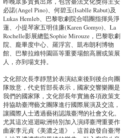
昨晚眾多貴賓出席，包含臺法文化獎得主安
必諾(Angel Pino)、何碧玉(Isablle Rabut)及
Lukas Hemleb、巴黎歌劇院合唱團指揮吳淨
蓮、小提琴家五明佳廉(Karen Gomyo)、La
Rochelle影展總監Sophie Mirouze，巴黎歌劇
院、龐畢度中心、羅浮宮、凱布朗利博物
館、巴黎拉維特園區等重要場館高層或策展
人，亦到場支持。
文化部次長李靜慧於表演結束後到後台向團
隊致意，代史哲部長表示，國家交響樂團是
我們的國家隊，文化部長年實施各項政策支
持協助臺灣藝文團隊進行國際展演及交流，
讓國際人士透過藝術認識臺灣的社會文化。
尤其這次巡迴歐洲特別加入演繹臺灣重要作
曲家李元貞《美濃之道》，這首啟發自臺灣