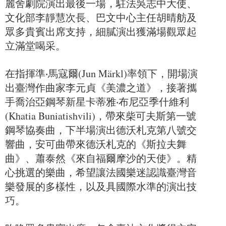
麗舍劇院演出最後一場，駐法吳志中大使、
文化部李靜慧次長、巴文中心主任胡晴舫及
眾多貴賓出席支持，細膩演出獲滿場觀眾起
立滿堂喝采。
在指揮準‧馬寇爾(Jun Märkl)率領下，開場演
出臺灣作曲家李元貞《美濃之道》，接著攜
手喬治亞鋼琴新星卡蒂雅‧布尼亞季什維利
(Khatia Buniatishvili)，帶來柴可夫斯第一號
鋼琴協奏曲，下半場演出德沃札克第八號交
響曲，安可曲帶來德沃札克的《斯拉夫舞
曲》、蕭泰然《來自福爾摩沙的天使》。精
心挑選的樂曲，希望讓法國樂迷認識臺灣音
樂發展的多樣性，以及具國際水準的演出技
巧。