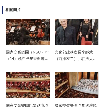
相關圖片
國家交響樂團（NSO）昨
文化部政務次長李靜慧
（14）晚在巴黎香榭麗舍
（前排左二）、駐法大使
劇院演出，演奏曲目包含
吳志中（前排右二）及文
臺灣作曲家李元貞《美濃
化部駐法國臺灣文化中心
之道》，讓歐洲觀眾乘著
主任胡晴舫（前排右一）
樂音認識臺灣這塊土地。
於表演結束後，前往後台
（NSO提供）
向國家交響樂團（NSO）
執行長郭玟岑（前排左
一）及音樂總監準．馬寇
國家交響樂團巴黎巡演現
國家交響樂團巴黎巡演現