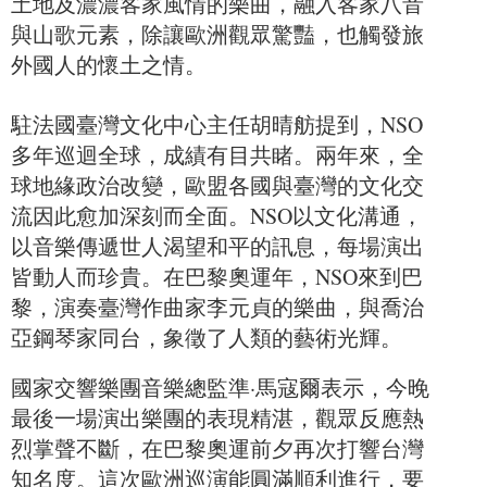
土地及濃濃客家風情的樂曲，融入客家八音
與山歌元素，除讓歐洲觀眾驚豔，也觸發旅
外國人的懷土之情。
駐法國臺灣文化中心主任胡晴舫提到，NSO
多年巡迴全球，成績有目共睹。兩年來，全
球地緣政治改變，歐盟各國與臺灣的文化交
流因此愈加深刻而全面。NSO以文化溝通，
以音樂傳遞世人渴望和平的訊息，每場演出
皆動人而珍貴。在巴黎奧運年，NSO來到巴
黎，演奏臺灣作曲家李元貞的樂曲，與喬治
亞鋼琴家同台，象徵了人類的藝術光輝。
國家交響樂團音樂總監準·馬寇爾表示，今晚
最後一場演出樂團的表現精湛，觀眾反應熱
烈掌聲不斷，在巴黎奧運前夕再次打響台灣
知名度。這次歐洲巡演能圓滿順利進行，要