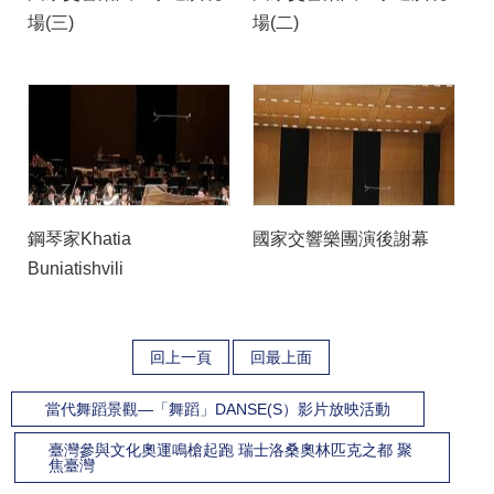
爾（Jun Märkl，前排中）
場(三)
場(二)
恭賀演出圓滿成功。
（NSO提供）
鋼琴家Khatia
國家交響樂團演後謝幕
Buniatishvili
回上一頁
回最上面
當代舞蹈景觀—「舞蹈」DANSE(S）影片放映活動
臺灣參與文化奧運鳴槍起跑 瑞士洛桑奧林匹克之都 聚
焦臺灣