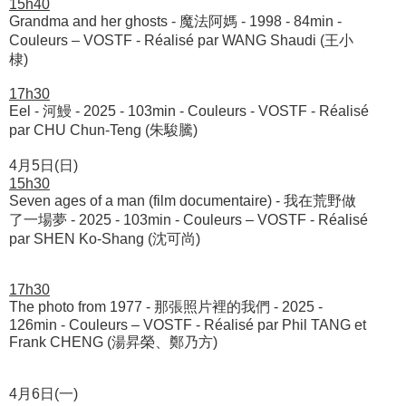
15h40
Grandma and her ghosts - 魔法阿媽 - 1998 - 84min -
Couleurs – VOSTF - Réalisé par WANG Shaudi (王小
棣)
17h30
Eel - 河鰻 - 2025 - 103min - Couleurs - VOSTF - Réalisé
par CHU Chun-Teng (朱駿騰)
4月5日(日)
15h30
Seven ages of a man (film documentaire) - 我在荒野做
了一場夢 - 2025 - 103min - Couleurs – VOSTF - Réalisé
par SHEN Ko-Shang (沈可尚)
17h30
The photo from 1977 - 那張照片裡的我們 - 2025 -
126min - Couleurs – VOSTF - Réalisé par Phil TANG et
Frank CHENG (湯昇榮、鄭乃方)
4月6日(一)