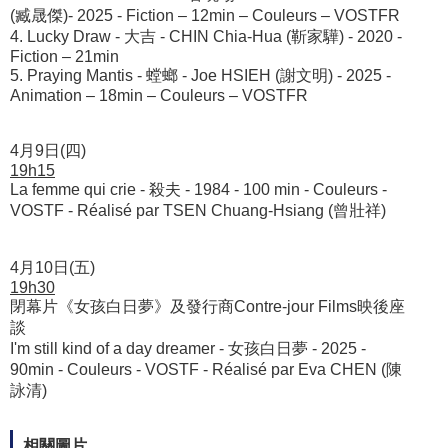
(臧晟傑)- 2025 - Fiction – 12min – Couleurs – VOSTFR
4. 
Lucky Draw - 大吉 - CHIN Chia-Hua (靳家驊) - 2020 -
Fiction – 21min
5. 
Praying Mantis - 螳螂 - Joe HSIEH (謝文明) - 2025 -
Animation – 18min – Couleurs – VOSTFR
4月9日(四)
19h15
La femme qui crie - 殺夫 - 1984 - 100 min - Couleurs -
VOSTF - Réalisé par TSEN Chuang-Hsiang (曾壯祥)
4月10日(五)
19h30
閉幕片《女孩白日夢》及發行商Contre-jour Films映後座
談
I'm still kind of a day dreamer - 女孩白日夢 - 2025 -
90min - Couleurs - VOSTF - Réalisé par Eva CHEN (陳
詠清)
相關圖片