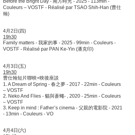
Before the Bright Day - 南方時光 - 2025 - 113min -
Couleurs – VOSTF - Réalisé par TSAO Shih-Han (曹仕
翰)
4月2日(四)
19h30
Family matters - 我家的事 - 2025 - 99min - Couleurs -
VOSTF - Réalisé par PAN Ke-Yin (潘克印)
4月3日(五)
1
9h30
曹仕翰短片聯映+映後座談
1. A Dream of Spring - 春之夢 - 2017 - 22min - Couleurs
– VOSTF
2. Neko And Flies - 貓與蒼蠅- , 2020 - 25min - Couleurs
– VOSTF
3. Keep in mind : Father’s cinema - 父親的電影院 - 2021
- 13min - Couleurs - VO
4月4日(六)