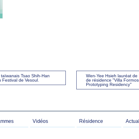
ur taïwanais Tsao Shih-Han
Wen-Yee Hsieh lauréat de 
Festival de Vesoul.
de résidence "Villa Formo
Prototyping Residency"
ammes
Vidéos
Résidence
Actual