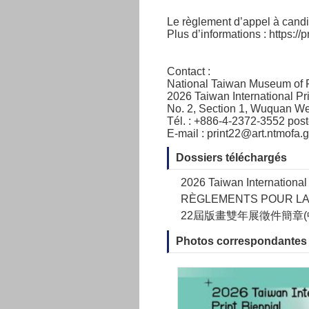
Le règlement d’appel à candid
Plus d’informations :
https://
Contact :
National Taiwan Museum of F
2026 Taiwan International Pri
No. 2, Section 1, Wuquan W
Tél. : +886-4-2372-3552 post
E-mail :
print22@art.ntmofa.g
Dossiers téléchargés
2026 Taiwan International
RÈGLEMENTS POUR LA 
22屆版畫雙年展徵件簡章(
Photos correspondantes