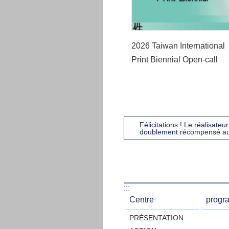
2026 Taiwan International
Print Biennial Open-call
Félicitations ! Le réalisate
doublement récompensé au 
:::
Centre
progr
PRÉSENTATION