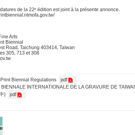
atures de la 22ᵉ édition est joint à la présente annonce.
printbiennial.ntmofa.gov.tw/
ine Arts
nt Biennial
est Road, Taichung 403414, Taïwan
es 305, 713 et 308
ov.tw
 Print Biennial Regulations
pdf
BIENNALE INTERNATIONALE DE LA GRAVURE DE TAIWAN
中)
pdf