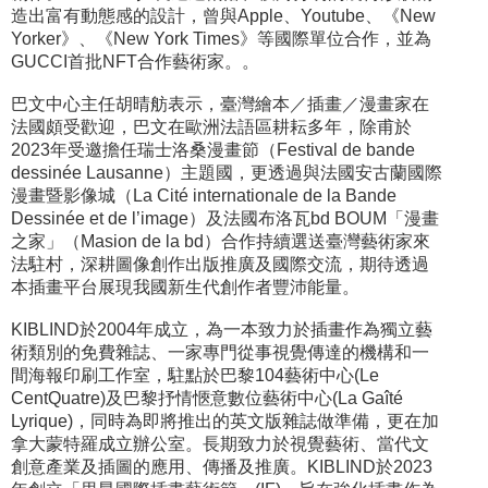
造出富有動態感的設計，曾與Apple、Youtube、《New
Yorker》、《New York Times》等國際單位合作，並為
GUCCI首批NFT合作藝術家。。
巴文中心主任胡晴舫表示，臺灣繪本／插畫／漫畫家在
法國頗受歡迎，巴文在歐洲法語區耕耘多年，除甫於
2023年受邀擔任瑞士洛桑漫畫節（Festival de bande
dessinée Lausanne）主題國，更透過與法國安古蘭國際
漫畫暨影像城（La Cité internationale de la Bande
Dessinée et de l’image）及法國布洛瓦bd BOUM「漫畫
之家」（Masion de la bd）合作持續選送臺灣藝術家來
法駐村，深耕圖像創作出版推廣及國際交流，期待透過
本插畫平台展現我國新生代創作者豐沛能量。
KIBLIND於2004年成立，為一本致力於插畫作為獨立藝
術類別的免費雜誌、一家專門從事視覺傳達的機構和一
間海報印刷工作室，駐點於巴黎104藝術中心(Le
CentQuatre)及巴黎抒情愜意數位藝術中心(La Gaîté
Lyrique)，同時為即將推出的英文版雜誌做準備，更在加
拿大蒙特羅成立辦公室。長期致力於視覺藝術、當代文
創意產業及插圖的應用、傳播及推廣。KIBLIND於2023