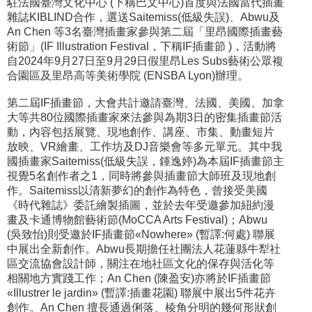
駐法國臺灣文化中心 (下稱巴文中心)首度與法國當代插畫
雜誌KIBLIND合作，選送Saitemiss(低級失誤)、Abwu及
An Chen 等3名臺灣插畫家參與第二屆「里昂國際插畫藝
術節」(IF Illustration Festival，下稱IF插畫節 )，活動將
自2024年9月27日至9月29日假里昂Les Subs藝術公眾複
合園區及里昂高等美術學院 (ENSBA Lyon)辦理。
第二屆IF插畫節，大會共計邀請臺灣、法國、美國、加拿
大等共80位國際插畫家來法參與為期3日的密集插畫節活
動，內容包括展覽、現地創作、講座、市集、動畫短片
放映、VR繪畫、工作坊及DJ音樂會等多元單元。其中我
國插畫家Saitemiss(低級失誤，鍾逸婷)為本屆IF插畫節主
視覺5名創作者之1，同時將參與插畫節大師班及現地創
作。Saitemiss以清新夢幻的創作為特色，曾接受美國
《時代雜誌》委託繪製插圖，並於去年受邀參加紐約漫
畫及卡通博物館藝術節(MoCCA Arts Festival)；Abwu
(吳致怡)則受邀於IF插畫節«Nowhere» (暫譯:何處) 聯展
中展出全新創作。Abwu長期擔任社團法人花蓮縣牛犁社
區交流協會設計師，關注在地社區文化的保存與活化等
相關地方實踐工作；An Chen (陳盈安)亦將於IF插畫節
«Illustrer le jardin» (暫譯:插畫花園) 聯展中展出5件花卉
創作。An Chen 擅長通過俐落、棱角分明的幾何形狀創