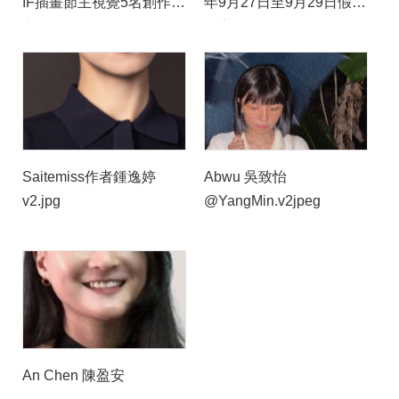
IF插畫節主視覺5名創作者
年9月27日至9月29日假里
之1
昂辦理
Saitemiss作者鍾逸婷
Abwu 吳致怡
v2.jpg
@YangMin.v2jpeg
An Chen 陳盈安