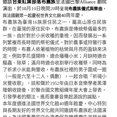
邀請
台東紅葉部落布農族
至法國巴黎
A
lliance
劇院
演出
，於
10
月
10
日晚間
20
時
呈現
布農族儀式與樂曲
，
40
周年慶。
與法國觀眾一起慶祝世界文化館
布農族為臺灣
16
族原住民之一，屬高山原住民族
群。在臺灣的原住民中，布農族是傳統祭儀最多的
一族。由於對於小米收穫的重視，因而發展出一系
列繁複而長時間的祭祀儀式。對於農事或狩獵行事
的時間，布農人依著植物的枯榮與月亮的盈缺來決
定。例如李花盛開時，適合播種小米；月缺時適合
驅蟲、除草；滿月時適合收割舉行收穫祭。同時為
了祈求小米能夠豐收，布農族社裡的男子圍成一圈
（一般是六至十二人，偶數），一起合唱「祈禱小
米豐收歌」，該和聲於
1952
年由日本音樂學者黑澤
隆朝收錄後，於聯合國文教組織年度大會上發表，
引發學者的關注，進而重審音樂起源說的論點。
本年度適逢法國世界文化館
40
週年館慶，中心特別
與長期友好的世界文化館共同邀請布農族赴法國演