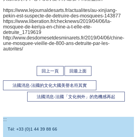
https://www.lejournaldesarts.fr/actualites/au-xinjiang-
pekin-est-suspecte-de-detruire-des-mosquees-143877
https://www.liberation.fr/checknews/2019/04/06/la-
mosquee-de-keriya-en-chine-a-t-elle-ete-
detruite_1719619
http://www.desdomesetdesminarets.fr/2019/04/06/chine-
une-mosquee-vieille-de-800-ans-detruite-par-les-
autorites/
回上一頁
回最上面
法國消息-法國的文化大國美譽名符其實
法國消息-法國「文化例外」的危機感再起
:::
Tél: +33 (0)1 44 39 88 66