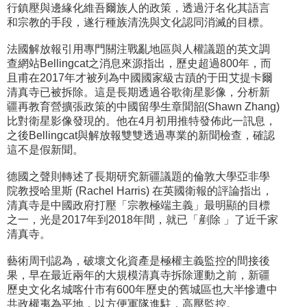
行鎮壓與邊緣化維吾爾族人的政策，透過汙名化其語言
和宗教的手段，遂行種族清洗與文化認同消滅的目標。
法國解放報引用專門關注戰亂地區與人權議題的英文調
查網站Bellingcat之消息來源指出，歷史超過800年，而
且甫在2017年才被列為中國國家級古蹟的于田艾提卡爾
清真寺已被拆除。這是長期透過谷歌衛星影像，分析新
疆再教育營擴張政策的中國留學生章聞韶(Shawn Zhang)
比對衛星影像發現的。他在4月初用推特發佈此一訊息，
之後Bellingcat與解放報雙雙透過專業的新聞檢查，確認
這不是假新聞。
德國之聲則轉述了長期研究新疆議題的倫敦大學亞非學
院教授哈里斯 (Rachel Harris) 在英國衛報的評論指出，
清真寺是中國政府打壓「宗教極端主義」最明顯的目標
之一，光是2017年到2018年間，就已「剷除 」了近千家
清真寺。
藝術周刊認為，破壞文化資產是極權主義監控的間接後
果，早在最近兩年的大規模清真寺拆除運動之前，新疆
歷史文化名城喀什市有600年歷史的舊城區也大半慘遭中
共政權夷為平地，以方便軍隊進駐，高壓監控。