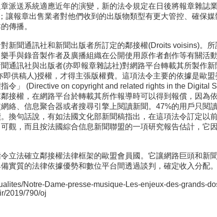
報章派送系統適應近年的演變，新的法令規定在日後將報章雜誌
監管；讓報章出售業者對他們收到的出版物類型有更大管控、確保
本的傳播。
聞通訊社和新聞出版者所訂定的鄰接權(Droits voisins)
、樂手與錄音製作者及廣播組織在公開使用原作者創作等有關活
聞通訊社與出版者(亦即報章雜誌社)對網路平台轉載其所製作
亦即供稿人)授權，才得主張版權費。這項法令主要的依據是歐盟
tive on copyright and related rights in the Digita
鄰接權，在網路平台於轉載其所作報導時可以得到報償，因為依照
交網絡、信息聚合器或者搜尋引擎上閱讀新聞。47%的用戶只閱
讀。換句話說，有如法國文化部新聞稿指出，在這項法令訂定以
常可觀，而且按法國綜合信息新聞聯盟的一項研究報告估計，它
指令立法確立鄰接權法律框架的歐盟會員國。它讓網路巨頭和新
具備實質的法律依據優勢和數位平台間透過談判，確定收入分配
Actualites/Notre-Dame-presse-musique-Les-enjeux-des-grands-d
dir/2019/790/oj