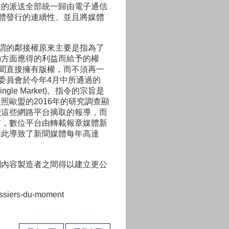
業的派送全部統一歸由電子通信
媒體發行的連續性、並且將媒體
。所謂的鄰接權原來主要是指為了
動方面應得的利益而給予的權
新聞直接擁有版權，而不須再一
委員會於今年4月中所通過的
l Single Market)。指令的宗旨是
歐盟的2016年的研究調查顯
讀這些網路平台摘取的報導，而
前，數位平台由轉載報章媒體新
因此導致了新聞媒體每年高達
聞內容製造者之間得以建立更公
。
ossiers-du-moment