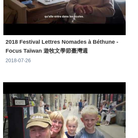
2018 Festival Lettres Nomades à Béthune -
Focus Taïwan 遊牧文學節臺灣週
2018-07-26