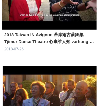
2018 Taiwan IN Avignon 蒂摩爾古薪舞集
Tjimur Dance Theatre 心事誰人知 varhung-
Heart to Heart
2018-07-26