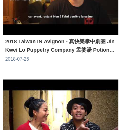
2018 Taiwan IN Avignon - 真快樂掌中劇團 Jin
Kwei Lo Puppetry Company 孟婆湯 Potion
de réincarnation
2018-07-26