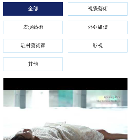
全部
視覺藝術
表演藝術
外亞維儂
駐村藝術家
影視
其他