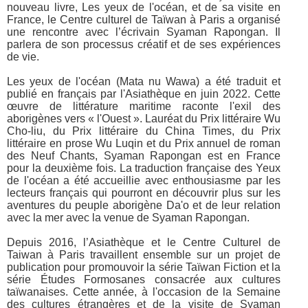
nouveau livre, Les yeux de l'océan, et de sa visite en
France, le Centre culturel de Taïwan à Paris a organisé
une rencontre avec l’écrivain Syaman Rapongan. Il
parlera de son processus créatif et de ses expériences
de vie.
Les yeux de l'océan (Mata nu Wawa) a été traduit et
publié en français par l'Asiathèque en juin 2022. Cette
œuvre de littérature maritime raconte l'exil des
aborigènes vers « l'Ouest ». Lauréat du Prix littéraire Wu
Cho-liu, du Prix littéraire du China Times, du Prix
littéraire en prose Wu Luqin et du Prix annuel de roman
des Neuf Chants, Syaman Rapongan est en France
pour la deuxième fois. La traduction française des Yeux
de l'océan a été accueillie avec enthousiasme par les
lecteurs français qui pourront en découvrir plus sur les
aventures du peuple aborigène Da'o et de leur relation
avec la mer avec la venue de Syaman Rapongan.
Depuis 2016, l’Asiathèque et le Centre Culturel de
Taiwan à Paris travaillent ensemble sur un projet de
publication pour promouvoir la série Taïwan Fiction et la
série Études Formosanes consacrée aux cultures
taïwanaises. Cette année, à l'occasion de la Semaine
des cultures étrangères et de la visite de Syaman