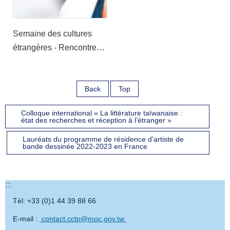
Semaine des cultures
étrangères - Rencontre
avec l'écrivain Syaman
Rapongan
Back
Top
Colloque international « La littérature taïwanaise :
état des recherches et réception à l’étranger »
Lauréats du programme de résidence d'artiste de
bande dessinée 2022-2023 en France
:::
Tél: +33 (0)1 44 39 88 66
E-mail :
contact.cctp@moc.gov.tw