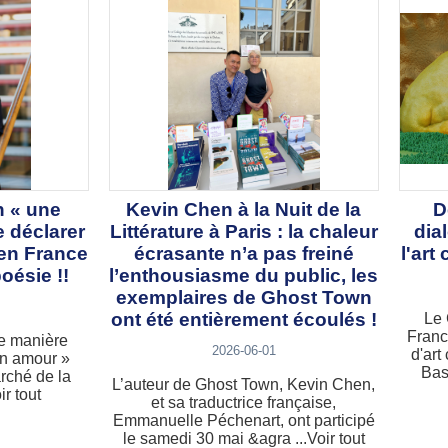
n « une
Kevin Chen à la Nuit de la
D
 déclarer
Littérature à Paris : la chaleur
dia
 en France
écrasante n’a pas freiné
l'art
oésie !!
l’enthousiasme du public, les
exemplaires de Ghost Town
ont été entièrement écoulés !
Le 
Franc
e manière
2026-06-01
d'ar
on amour »
Bas,
rché de la
L’auteur de Ghost Town, Kevin Chen,
ir tout
et sa traductrice française,
Emmanuelle Péchenart, ont participé
le samedi 30 mai &agra ...Voir tout