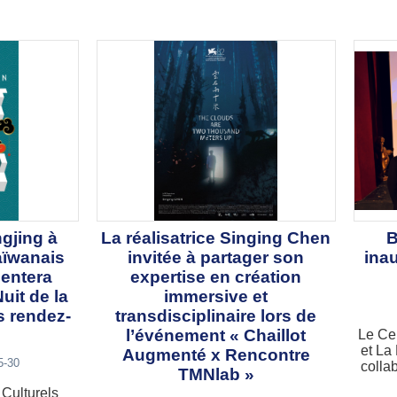
gjing à
La réalisatrice Singing Chen
B
taïwanais
invitée à partager son
inau
entera
expertise en création
uit de la
immersive et
es rendez-
transdisciplinaire lors de
l’événement « Chaillot
Le Cen
et La
Augmenté x Rencontre
5-30
colla
TMNlab »
 Culturels