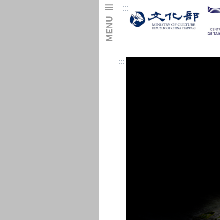
:::
Skip to main content
:::