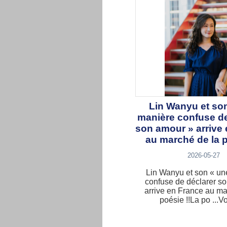
Lin Wanyu et so
manière confuse de
son amour » arrive
au marché de la p
2026-05-27
Lin Wanyu et son « un
confuse de déclarer s
arrive en France au ma
poésie !!La po ...Vo