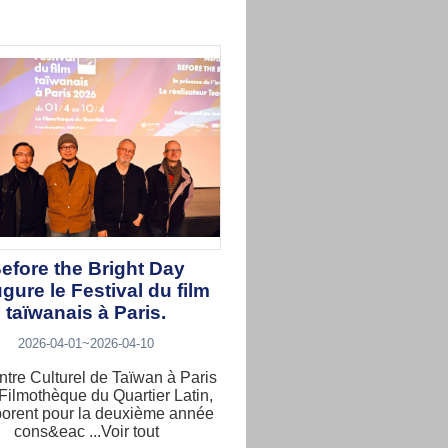
efore the Bright Day
gure le Festival du film
taïwanais à Paris.
2026-04-01~2026-04-10
tre Culturel de Taïwan à Paris
 Filmothèque du Quartier Latin,
borent pour la deuxième année
cons&eac ...Voir tout