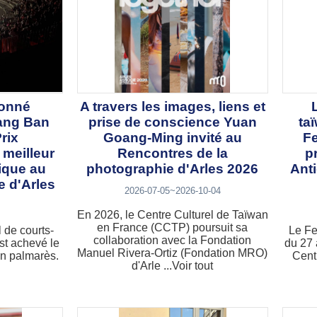
ronné
A travers les images, liens et
iang Ban
prise de conscience Yuan
ta
rix
Goang-Ming invité au
Fe
 meilleur
Rencontres de la
p
ique au
photographie d'Arles 2026
Ant
e d'Arles
2026-07-05~2026-10-04
En 2026, le Centre Culturel de Taïwan
en France (CCTP) poursuit sa
l de courts-
Le Fe
collaboration avec la Fondation
st achevé le
du 27 
Manuel Rivera-Ortiz (Fondation MRO)
son palmarès.
Cent
d'Arle ...Voir tout