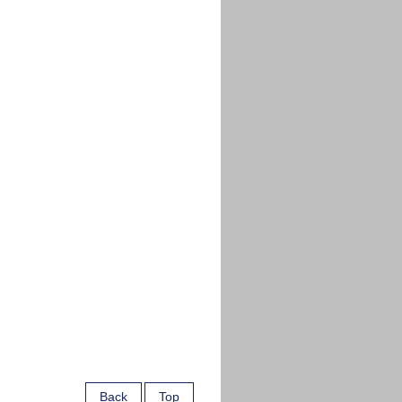
Back
Top