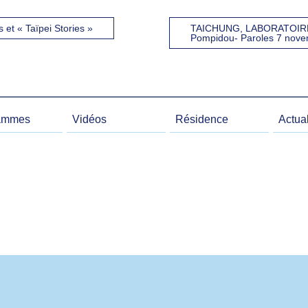
 et « Taïpei Stories »
TAICHUNG, LABORATOIRE
Pompidou- Paroles 7 nove
ammes
Vidéos
Résidence
Actual