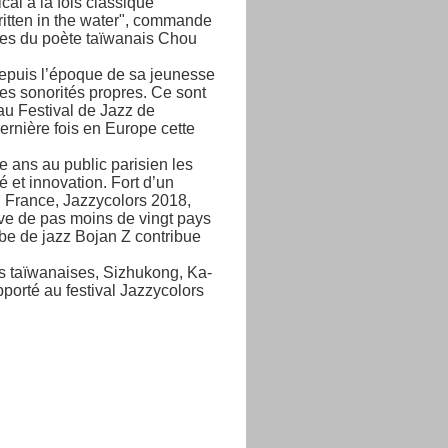
al à la fois classique
ritten in the water", commande
ées du poète taïwanais Chou
 Depuis l’époque de sa jeunesse
des sonorités propres. Ce sont
au Festival de Jazz de
ernière fois en Europe cette
e ans au public parisien les
é et innovation. Fort d’un
en France, Jazzycolors 2018,
tive de pas moins de vingt pays
rbe de jazz Bojan Z contribue
es taïwanaises, Sizhukong, Ka-
porté au festival Jazzycolors