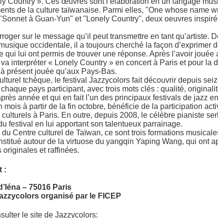
ly Country ». Ces œuvres sont l’élaboration en un langage music
ents de la culture taïwanaise. Parmi elles, "One whose name w
 "Sonnet à Guan-Yun" et "Lonely Country", deux oeuvres inspir
roger sur le message qu’il peut transmettre en tant qu’artiste.
 musique occidentale, il a toujours cherché la façon d’exprimer 
ui lui ont permis de trouver une réponse. Après l’avoir jouée 
va interpréter « Lonely Country » en concert à Paris et pour la d
u’à présent jouée qu’aux Pays-Bas.
lturel tchèque, le festival Jazzycolors fait découvrir depuis seiz
haque pays participant, avec trois mots clés : qualité, originalit
rès année et qui en fait l’un des principaux festivals de jazz 
mois à partir de la fin octobre, bénéficie de la participation ac
 culturels à Paris. En outre, depuis 2008, le célèbre pianiste se
u festival en lui apportant son talentueux parrainage.
 du Centre culturel de Taïwan, ce sont trois formations musical
stitué autour de la virtuose du yangqin Yaping Wang, qui ont ap
 originales et raffinées.
 :
d’Iéna – 75016 Paris
Jazzycolors organisé par le FICEP
ulter le site de Jazzycolors: