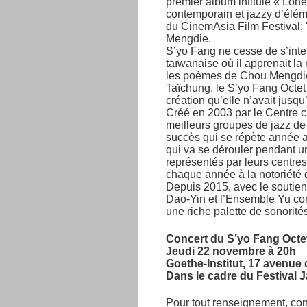
premier album intitulé « Lone
contemporain et jazzy d’élém
du CinemAsia Film Festival;
Mengdie.
S’yo Fang ne cesse de s’inter
taïwanaise où il apprenait la
les poèmes de Chou Mengdie q
Taïchung, le S’yo Fang Octet 
création qu’elle n’avait jusq
Créé en 2003 par le Centre cu
meilleurs groupes de jazz de c
succès qui se répète année ap
qui va se dérouler pendant un 
représentés par leurs centres
chaque année à la notoriété d
Depuis 2015, avec le soutien
Dao-Yin et l’Ensemble Yu con
une riche palette de sonorités
Concert du S’yo Fang Octet
Jeudi 22 novembre à 20h
Goethe-Institut, 17 avenue 
Dans le cadre du Festival 
Pour tout renseignement, cons