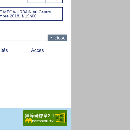
 MÉGA-URBAIN Au Centre
mbre 2018, à 19h00
close
ités
Accès