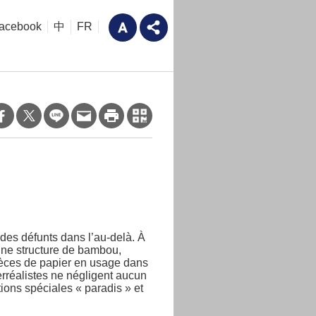
acebook
中
FR
 des défunts dans l’au-delà. À
 une structure de bambou,
pièces de papier en usage dans
erréalistes ne négligent aucun
ions spéciales « paradis » et