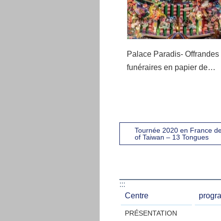
Palace Paradis- Offrandes
funéraires en papier de
Taiwan
Tournée 2020 en France d
of Taiwan – 13 Tongues
:::
Centre
progr
PRÉSENTATION