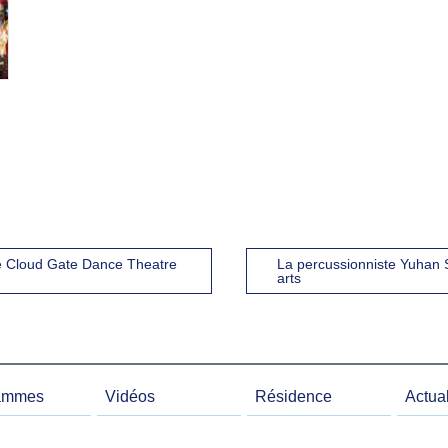
e Cloud Gate Dance Theatre
La percussionniste Yuhan S
arts
ammes
Vidéos
Résidence
Actual