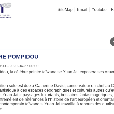
SiteMap
Email
Youtube
F
TRE POMPIDOU
00:00～2020-04-27 00:00
idou, la célèbre peintre taïwanaise Yuan Jai exposera ses œuvre
ition solo est due à Catherine David, conservateur en chef au 
n artistique à des espaces géographiques et culturels autres qu
 de Yuan Jai « paysages luxuriants, bestiaires fantasmagoriques
remêlent de références à l’histoire de l’art européen et oriental,
 contemporain taïwanais. Yuan Jai travaille à rebours des dualis
»