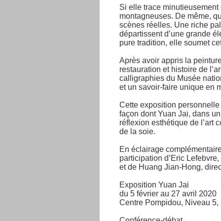
Si elle trace minutieusement 
montagneuses. De même, quand
scènes réelles. Une riche pa
départissent d’une grande élé
pure tradition, elle soumet ce
Après avoir appris la peintur
restauration et histoire de l’
calligraphies du Musée natio
et un savoir-faire unique en m
Cette exposition personnelle
façon dont Yuan Jai, dans un j
réflexion esthétique de l’art 
de la soie.
En éclairage complémentaire 
participation d’Eric Lefebvre
et de Huang Jian-Hong, dire
Exposition Yuan Jai
du 5 février au 27 avril 2020
Centre Pompidou, Niveau 5, 
Conférence-débat