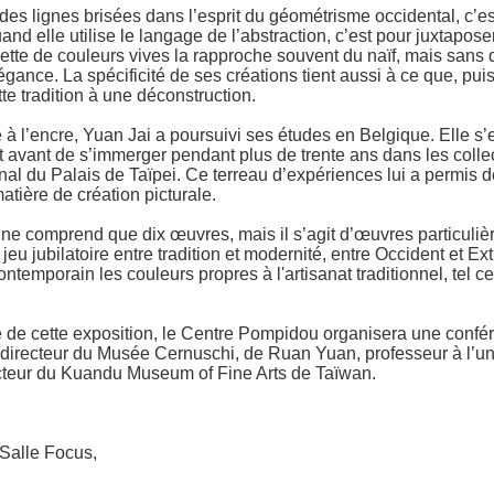
des lignes brisées dans l’esprit du géométrisme occidental, c’es
 elle utilise le langage de l’abstraction, c’est pour juxtapose
lette de couleurs vives la rapproche souvent du naïf, mais san
gance. La spécificité de ses créations tient aussi à ce que, pui
tte tradition à une déconstruction.
e à l’encre, Yuan Jai a poursuivi ses études en Belgique. Elle s’
art avant de s’immerger pendant plus de trente ans dans les colle
nal du Palais de Taïpei. Ce terreau d’expériences lui a permis
atière de création picturale.
 ne comprend que dix œuvres, mais il s’agit d’œuvres particuliè
eu jubilatoire entre tradition et modernité, entre Occident et Ex
contemporain les couleurs propres à l'artisanat traditionnel, tel c
de cette exposition, le Centre Pompidou organisera une confér
, directeur du Musée Cernuschi, de Ruan Yuan, professeur à l’u
cteur du Kuandu Museum of Fine Arts de Taïwan.
Salle Focus,