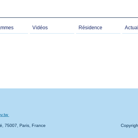
ammes
Vidéos
Résidence
Actual
ov.tw
té, 75007, Paris, France
Copyrigh