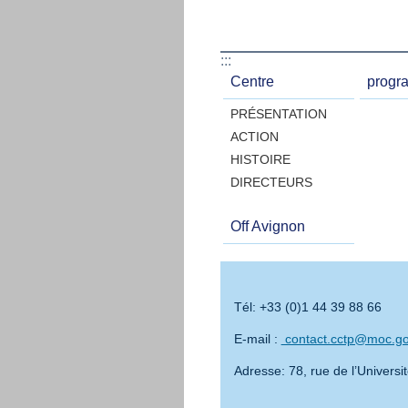
:::
Centre
progr
PRÉSENTATION
ACTION
HISTOIRE
DIRECTEURS
Off Avignon
Tél: +33 (0)1 44 39 88 66
E-mail :
contact.cctp@moc.g
Adresse: 78, rue de l’Universi