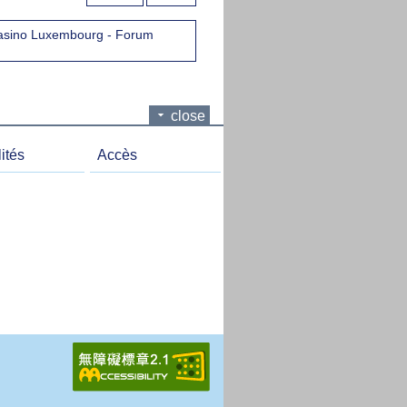
ino Luxembourg - Forum
close
ités
Accès