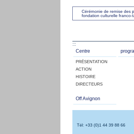
Cérémonie de remise des pr
fondation culturelle franco-
:::
Centre
progr
PRÉSENTATION
ACTION
HISTOIRE
DIRECTEURS
Off Avignon
Tél: +33 (0)1 44 39 88 66