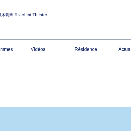
河床劇團 Riverbed Theatre
ammes
Vidéos
Résidence
Actual