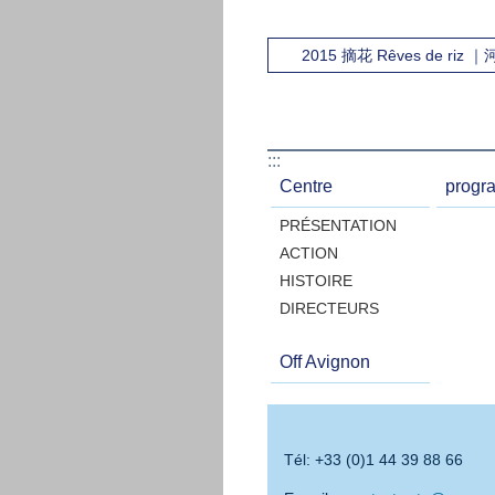
2015 摘花 Rêves de riz ｜
:::
Centre
progr
PRÉSENTATION
ACTION
HISTOIRE
DIRECTEURS
Off Avignon
Tél: +33 (0)1 44 39 88 66