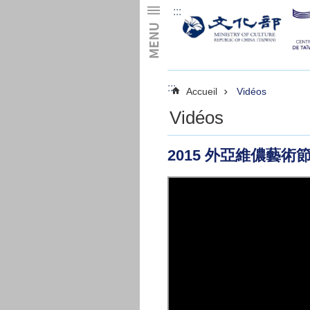
:::
Skip to main content
:::
Accueil
Vidéos
Vidéos
2015 外亞維儂藝術節｜Fe