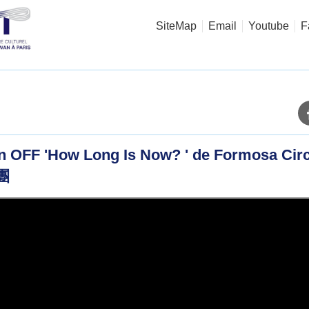
SiteMap
Email
Youtube
F
on OFF 'How Long Is Now? ' de Formosa C
團