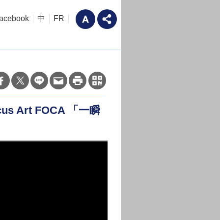
acebook
中
FR
ircus Art FOCA 「一瞬