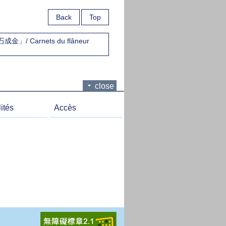
Back
Top
 Carnets du flâneur
close
ités
Accès