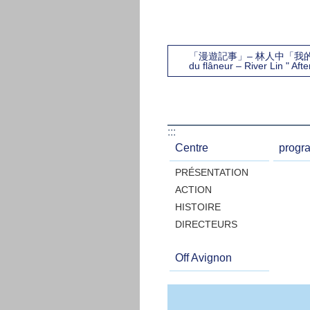
「漫遊記事」– 林人中「我的鬧
du flâneur – River Lin " Af
:::
Centre
progr
PRÉSENTATION
ACTION
HISTOIRE
DIRECTEURS
Off Avignon