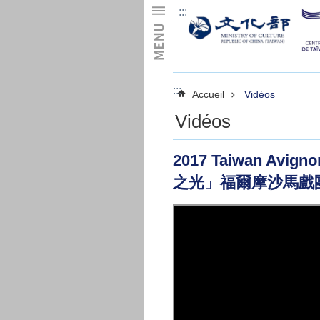
:::
Skip to main content
:::
Accueil
Vidéos
Vidéos
2017 Taiwan Avign
之光」福爾摩沙馬戲