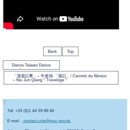
Back
Top
Dance Taiwan Dance
「漫遊記事」– 牛俊強 「遊記」/ Carnets du flâneur
– Niu Jun Qiang " Traveloge "
:::
Tél: +33 (0)1 44 39 88 66
E-mail :
contact.cctp@moc.gov.tw