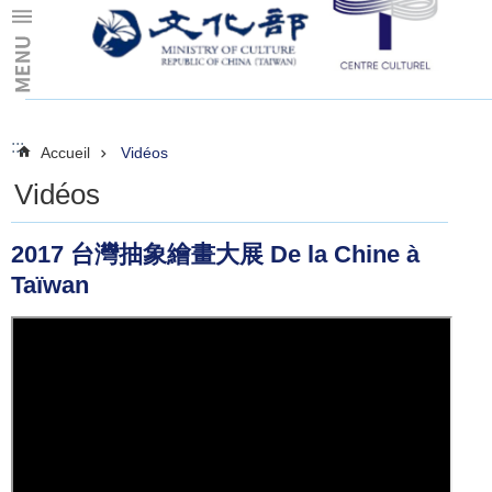
Skip to main content
:::
:::
Accueil
Vidéos
Vidéos
2017 台灣抽象繪畫大展 De la Chine à
Taïwan