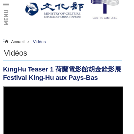
Skip to main content
:::
:::
Accueil
Vidéos
Vidéos
KingHu Teaser 1 荷蘭電影館胡金銓影展
Festival King-Hu aux Pays-Bas