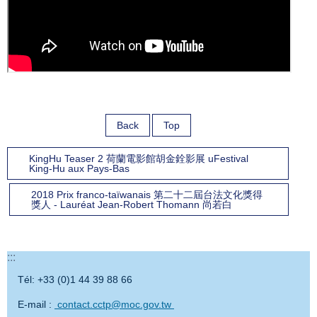
Back
Top
KingHu Teaser 2 荷蘭電影館胡金銓影展 uFestival
King-Hu aux Pays-Bas
2018 Prix franco-taïwanais 第二十二屆台法文化獎得
獎人 - Lauréat Jean-Robert Thomann 尚若白
:::
Tél: +33 (0)1 44 39 88 66
E-mail :
contact.cctp@moc.gov.tw