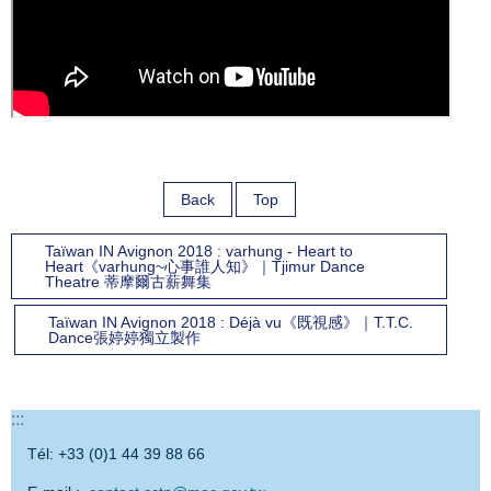
Back
Top
Taïwan IN Avignon 2018 : varhung - Heart to
Heart《varhung~心事誰人知》｜Tjimur Dance
Theatre 蒂摩爾古薪舞集
Taïwan IN Avignon 2018 : Déjà vu《既視感》｜T.T.C.
Dance張婷婷獨立製作
:::
Tél: +33 (0)1 44 39 88 66