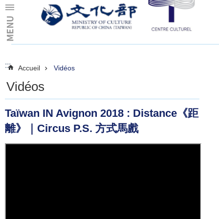
Skip to main content
:::
:::
Accueil
Vidéos
Vidéos
Taïwan IN Avignon 2018 : Distance《距
離》｜Circus P.S. 方式馬戲