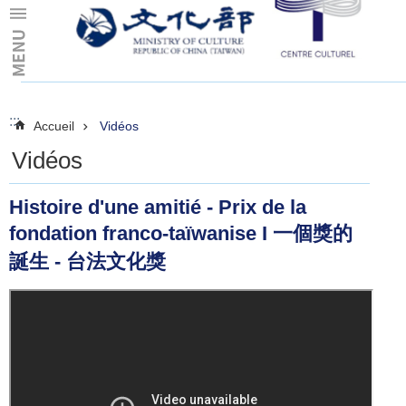
Skip to main content
:::
:::
Accueil
Vidéos
Vidéos
Histoire d'une amitié - Prix de la
fondation franco-taïwanise I 一個獎的
誕生 - 台法文化獎