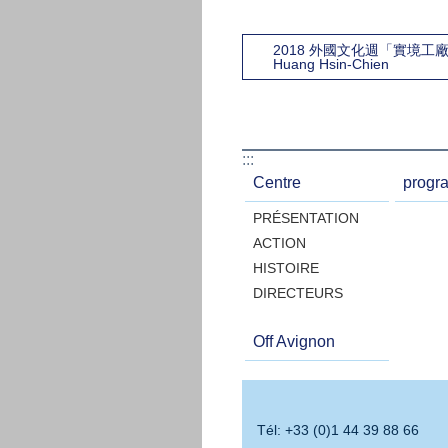
2018 外國文化週「實境工
Huang Hsin-Chien
:::
Centre
progr
PRÉSENTATION
ACTION
HISTOIRE
DIRECTEURS
Off Avignon
Tél: +33 (0)1 44 39 88 66