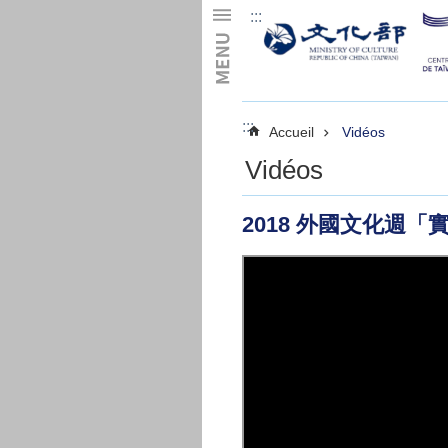
:::
Skip to main content
:::
Accueil
Vidéos
Vidéos
2018 外國文化週「實