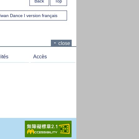
Back
Top
wan Dance I version français
close
ités
Accès