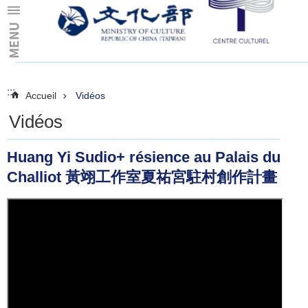
Skip to main content
:::
:::
Accueil
Vidéos
Vidéos
Huang Yi Sudio+ résience au Palais du
Challiot 黃翊工作室夏祐宮駐村創作計畫