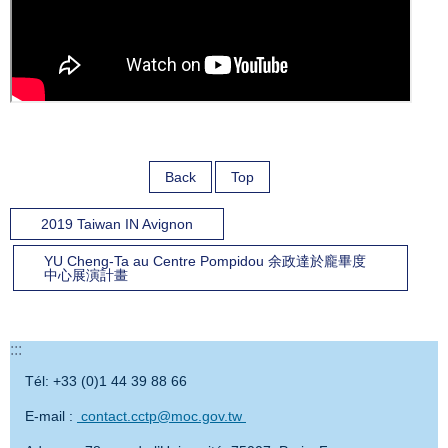
Back
Top
2019 Taiwan IN Avignon
YU Cheng-Ta au Centre Pompidou 余政達於龐畢度
中心展演計畫
:::
Tél: +33 (0)1 44 39 88 66
E-mail :
contact.cctp@moc.gov.tw