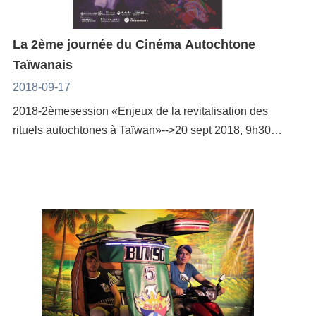
mouvements culturels, politiques et sociaux, au
chien dans une rue de Taïpei. De même, une femme
prometteurs. Parmi les auteurs taïwanais qu’elle a
travers du prisme queer.
et un homme qui semblent plongés dans
déjà publiés : Ching Hsiang-hai (鯨向海), Egoyan
La 2ème journée du Cinéma Autochtone
l’atmosphère romantique d’une belle nuit new-
Zheng (伊格言) ou Ch’en Hsia-min (陳夏民). Parmi les
Taïwanais
yorkaise sont en fait deux employés de restaurant
auteurs étrangers publiés en traduction : Osamu
chargés du nettoyage et de la mise en place en train
2018-09-17
Dazai, Thomas Wolfe ou Carlos Bulosan. Site
de travailler devant une photo de Manhattan. Dans
2018-2èmesession «Enjeux de la revitalisation des
internet : commabooks.blogspot.com/
tous les cas, il y a interprétation erronée par le
rituels autochtones à Taïwan»-->20 sept 2018, 9h30-
spectateur.En suscitant cette interprétation erronée,
-20h, salle de
Kuang-Yu Tsui questionne la relation qui apparaît
cinéma,MQB,37QuaiBranly,75007Paris (Entrée libre
entre l’existence de tel célèbre site d’une ville
dans la limite des places disponibles)Description du
étrangère et l’environnement immédiat dans lequel on
programme La 2ème session des journées du cinéma
vit. Il s’interroge sur l’interconnexion qui s’établit entre
autochtone taïwanais se déroulera une fois de plus au
la réalité d’une part et les attentes des gens face à
musée du quai Branly – Jacques Chirac le 20
l’exotisme de ces monuments étrangers d’autre part. Il
septembre.Durant cette session, nous parcourrons 80
se pourrait bien que ceux-ci n’aient pour vertu que de
années d’histoire en commençant par « Pas-Ta’ai –
nous permettre de faire des photos ou de nous fournir
The saisiyat ceremony » (1936) de Miyamoto Nobuto,
par leur notoriété un prétexte pour « faire quelque