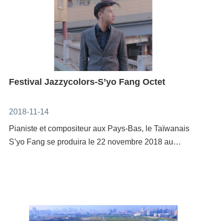
Festival Jazzycolors-S’yo Fang Octet
2018-11-14
Pianiste et compositeur aux Pays-Bas, le Taïwanais
S’yo Fang se produira le 22 novembre 2018 au
festival Jazzycolors avec l’octuor de jazz
contemporain qu’il a constitué.Après de longues
études de musique classique, S’yo Fang s’est rendu
aux Pays-Bas où il se consacre à la musique de jazz,
comme pianiste et comme compositeur. En 2017, il