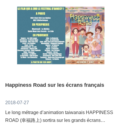
(contact.cctp@moc.gov.tw) et nous communiquer
Samsara, la dernière de l’ensemble français d’art
votre nom, adresse, et contact. Nous vous enverrons
sonore CHDH.ORGANISATEUR : Centre Culturel de
dès que possible une carte d'invitation vierge.
TaïwanCOMMISSAIRE : Jinyao LinCtte exposition
N’oubliez pas de renvoyer la carte d'’invitation
s’inscrit dans le cadre du programme "DIGITAL ET
complétée à l’Académie des sciences morales et
RÉALITÉ VIRTUELLE" de la Semaine des cultures
politiques avant le 27 aout.
étrangères organisée par le
FICEP. https://www.ficep.info/ ; https://tinyurl.com/y8h
c8jhq« EP7 No.1 » / Ya-lun Tao / Œuvre de réalité
virtuelle (VR)Une plate-forme en mouvement est
présente dans la galerie, sur laquelle les visiteurs
Happiness Road sur les écrans français
devront se tenir et porter des lunettes de VR. Ils
pourront alors ressentir la vitesse du mouvement dans
un espace virtuel. Les visiteurs passeront ainsi
2018-07-27
lentement de l’espace de la galerie à un immense
Le long métrage d’animation taiwanais HAPPINESS
espace virtuel, puis finiront par faire le chemin
ROAD (幸福路上) sortira sur les grands écrans
inverse. La vitesse et le mouvement de l’image sont
français le 1er aôut. Ce film d'animation raconte