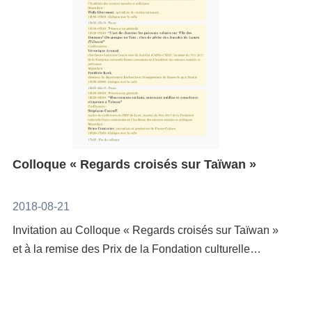
et leurs héritages culturels. Il est aussi exceptionnel
gratuite Les progrès accomplis depuis de longues
paroles, défilement en boucleLes mots de l’artisteLe
que l’évènement puisse se dérouler au musée du
années et les récentes avancées dans la fabrication
hasard a voulu que j’essaye de peindre un
quai Branly, qui est renommé en Europe pour sa
des appareils de réalité virtuelle ouvrent un vaste
flottement.Des personnages nageant se meuvent en
collection et son investissement dans les cultures
champ à l’imagination. La production de réalité
diverses postures posément, en quête d’un équilibre
hors-européennes.Pour en savoir plus d'informations,
virtuelle diffère de l’action des médias en ceci qu’elle
entre inspiration et expiration minimales.L’espace
veuillez consulter la page
crée une fausse réalité alors que les médias faussent
d’un instant et c’est du passé ; l’espace d’un instant,
Facebook: https://www.facebook.com/JCATAIWAN/htt
la réalité. Et pour nous, qui sommes coincés entre les
c’est le futur annoncé.Dans le cœur coule une rivière
ps://www.facebook.com/events/297763144144062/
deux, il devient souvent très difficile de distinguer le
dont le murmure est chant incessant. Point de regard
réel du virtuel. Sur ce sujet, le Centre culturel de
en arrière.Ce qui nous entoure, c’est l’océan, comme
Colloque « Regards croisés sur Taïwan »
Taïwan expose les artistes taïwanais des nouveaux
un épuisement du temps.Incommensurable et
médias Ya-Lun Tao (陶亞倫), Hsin-Chien Huang (黃心
abyssale éternité.
2018-08-21
健), Jinyao Lin (林經堯), Hsia-Fei Chang (張夏翡) et
Invitation au Colloque « Regards croisés sur Taïwan »
Chia-chi Chiang (蔣佳錡) avec des œuvres de VR et
et à la remise des Prix de la Fondation culturelle
des installations. L’inauguration sera marquée par
franco-taiwanaiseSeulement 20 places sont ouvertes
trois performances: la première de la danseuse
au public (inscription requise). Veuillez nous écrire
taiwanaise Shihya Peng, la seconde de National
par email au Centre culture de Taiwan à Paris
Taiwan University of Arts dont l'oeuvre intitulée