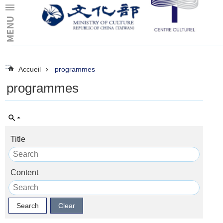
Skip to main content
:::
:::
Accueil
programmes
programmes
Title
Content