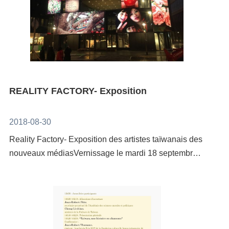
cela ne conduit en fait qu’à renforcer la discontinuité
savoir mettre en scène et utiliser intentionnellement
communautés autochtones via la diffusion de «
et à créer davantage de distance. Il n’est sans doute
des situations réelles comme décors de tournage. Le
Returning souls » (2012). Réalisé par Hu Tai-Li, ce
guère possible de trouver un moyen aisé de s’adapter
travail de Yu Chenga-Ta a été présenté dans de
film raconte comment les jeunes de la tribu Amis
à un tel environnement par une transformation de la
nombreuses biennales, il a notamment participé à la
Tafalong et la famille Kakita’an ont sollicité le retour
réalité ou de notre état d’esprit car passer d’une vie
6eme Biennale de Taipei et a fait partie du Pavillon
d’objets historiques de la tribu qui étaient exposés à
intellectuellement peu exigeante quoique
Taiwanais de la 53eme La Biennale di Venezia. Le 臺
l’institut d’ethnologie. Finalement, nous ferons
sémantiquement cohérente à un monde absurde pétri
北市立美術館 Taipei Fine Arts Museum lui a consacré
REALITY FACTORY- Exposition
l’expérience de la perspective spirituelle et du
d’imaginaire, mais riche de non-dits et de
une exposition personnelle en 2014 Practicing LIVE.
parcours des chamans durant la diffusion de «Path of
dissimulations revient à briser une coquille d’œuf
Ses films sont régulièrement montrés dans des
destiny» (2017), film conçu par la chamane Amis
2018-08-30
pour trouver à l’intérieur un autre œuf. Ou peut-être
festivals, comme au ＠Berlin Berlinale - Berlin
Panay Mulu et le réalisateur Yang Chun-Kai.Cette
Reality Factory- Exposition des artistes taïwanais des
devons-nous nous persuader que, dans l’espace où
International Film Festival Forum Expanded en 2015.
journée nous emmènera dans un long voyage
nouveaux médiasVernissage le mardi 18 septembre à
nous nous mouvons entre réalité imaginaire et réalité
Son nouveau film Tell Me What You Want (2015-
couvrant 80 années de l’histoire autochtone
19h30 Exposition ouverte du mercredi 19 au samedi
effective, nous devons considérer que tout est source
2017) sera présenté au Centre Pompidou et à la
taiwanaise, à ne surtout pas manquer ! Ce projet de
22 septembre de 10h à 19h, le dimanche 23
d’interprétation erronée. C’est là sans doute la seule
Kunsthal Charlottenborg de Copenhague en 2018.
journées de diffusions consécutives est un point de
septembre de 14h à 19hEP-7 RESTAURANT (133
façon de nous adapter intuitivement à notre
départ pour que l’audience européenne découvre les
avenue de France, 75013
environnement.CHEN Wan-JenDeep Royal
systèmes de connaissances autochtones taïwanaises
Paris) https://ep7.paris/TARIF : Entrée libre et
BlueDurée : 05’ 55’’Installation vidéo, couleur, sans