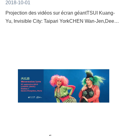
romancier et son rapport à la fiction. À travers une
2018-10-01
par Anita KanPlus d'information
architecture narrative complexe, faite de détours et
Projection des vidéos sur écran géantTSUI Kuang-
:https://www.facebook.com/events/255722091753297/
d’écarts, il nous entraîne dans une promenade
Yu, Invisible City: Taipari YorkCHEN Wan-Jen,Deep
poétique, où ce qui compte n’est pas tant l’histoire ni
Royal BlueSamedi 6 octobre de 22h à 2hEsplanade
le romancier qui la raconte, mais le chemin que
des Invalides, StandFICEP Nuit Blanche Paris Mon
parcourt celui-ci.Acclamé par la critique à sa sortie à
super kilomètre-Constellation des Invalides Entrée
Taïwan en 2012, une version en chinois simplifié du
libreTSUI Kuang-YuInvisible City : Taiparis-YorkVidéo
roman a aussi vu le jour en Chine en
synchrone sur 4 écrans à cristaux liquidesDurée : 05’
2013.L’auteurHuang Chung-kai est né en 1981 à
03’’2008Avec cette œuvre qui s’inscrit dans la
Yunlin (Taïwan). Diplômé d’histoire, il est
continuité de la série Invisible City commencée en
actuellement rédacteur en chef de magazine
2006, Kuang-Yu Tsui tourne à nouveau son regard
littéraireNouvelles(短篇小說).Il est l’auteur de trois
vers Taïwan en tentant de déceler tout le potentiel de
romans, de deux recueils de nouvelles, et de
transformation de la réalité qu’y recèle
plusieurs autres nouvelles parues dans des revues et
l’environnement – ou encore de montrer que dans ce
magazines et participe depuis 2017 aux côtés
creuset taïwanais où se fondent diverses cultures, la
d’autres écrivains comme Lo Yi-chin (駱以軍) ou
transformation s’est déjà produite par la mise en place
Chen Hsue(陳雪)à l’expérience littéraire de
de scènes de carte postale. Est-ce que celles-ci