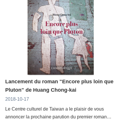
vaste projet urbain et architectural. A l'occasion de
message qu’il peut transmettre en tant qu’artiste.
l'ouverture officielle du grand « parc climatique »
Depuis l’époque de sa jeunesse taïwanaise où il
conçu par l'architecte Philippe Rahm (avec mosbach
apprenait la musique occidentale, il a toujours
paysagistes et Ricky Liu & Associates), et de la
cherché la façon d’exprimer des sonorités propres. Ce
construction de la Tower TIOC proposée par
sont les poèmes de Chou Mengdie qui lui ont permis
Elizabeth de Portzamparc, cette soiree fera un focus
de trouver une réponse. Après l’avoir jouée au
sur le nouvel et futur urbanisme de Taichung, et sur
Festival de Jazz de Taïchung, le S’yo Fang Octet va
les enjeux écologiques de cette régénération
interpréter « Lonely Country » en concert à Paris et
urbaine. AvecRicky Liu, architecte développeur de
pour la dernière fois en Europe cette création qu’elle
projets sur TaiwanCatherine Mosbach,
n’avait jusqu’à présent jouée qu’aux Pays-Bas.Créé
paysagiste Elizabeth de Portzamparc,
Lancement du roman "Encore plus loin que
en 2003 par le Centre culturel tchèque, le festival
architecte Philippe Rahm, architecteModération
Pluton" de Huang Chong-kai
Jazzycolors fait découvrir depuis seize ans au public
: Jean-Max Colard.Avec le soutien du Centre Culturel
parisien les meilleurs groupes de jazz de chaque
2018-10-17
de Taïwan à Paris.Organisateur : DDC / J-M
pays participant, avec trois mots clés : qualité,
Le Centre culturel de Taiwan a le plaisir de vous
ColardSite-
originalité et innovation. Fort d’un succès qui se
annoncer la prochaine parution du premier roman
https://www.centrepompidou.fr/cpv/resource/c5nRnoy/
répète année après année et qui en fait l’un des
traduit en français de Huang Chong-kai (黃崇凱)--
r4Eonrj
principaux festivals de jazz en France, Jazzycolors