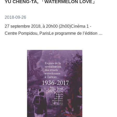
YU CHENG-TA, 「WATERMELON LOVE」
l’Abécédaire. Il a déjà obtenu plusieurs prix littéraires,
procèdent d’une vénération de la culture ou d’un
parmi lesquels le prix du Nouveau jeune écrivain du
tropisme pour un copiage sans finalité ? Sous l’œil de
2018-09-26
journalUnited Daily.Il fait partie de la nouvelle
la caméra, la Statue de la Liberté, la Tour Eiffel, l’Arc
génération d’écrivains taïwanais montante, traitant
27 septembre 2018, à 20h00 (2h00)Cinéma 1 -
de Triomphe… qui se dressent un peu partout à
régulièrement dans ses romans le rapport de la
Centre Pompidou, ParisLe programme de l’édition de
Taïwan comme autant de marqueurs culturels
jeunesse taïwanaise avec la globalisation. Ses
septembre de Prospectif Cinéma a pour but d’explorer
importés, exotisme qui très vraisemblablement
œuvres, d’inspiration postmoderne, conjuguent
les idées et expressions aux facettes multiples de
constitue la raison même de leur présence,
références à la culture populaire et expérimentations
l’identité queer en présentant à Paris sept vidéos
cristallisent la tension dramatique mise en scène par
littéraires métafictionnelles. Son dernier recueil de
réalisées par des artistes internationaux. L’évènement
l’artiste. Un premier plan rapproché incite le
nouvelles entreprend de relire par la fiction la
rassemble des artistes provenant de régions et de
spectateur à croire que la scène se déroule devant tel
littérature taïwanaise du XXe siècle et, avec elle, la
contextes différents, dont FAFSWAG, le collectif
ou tel monument internationalement connu, mais au
jeune histoire de l’île de Formose.La maison d’édition
pacifique LGBT de Nouvelle Zélande, le duo
fur et à mesure que la caméra recule, le champ
originaleCommabooks (逗點文創結社) est une jeune
d’artistes Watermelon Sisters crée par Ming Wong
s’élargit pour montrer que la scène est en fait située
maison d’édition indépendante crée en 2010,
(Singapour) et Yu Cheng-Ta (Taiwan), et l’artiste
dans quelque ville taïwanaise. C’est ainsi qu’un
spécialisée dans la parution d’œuvres littéraires
américain basé à Belin Wu Tsang. Rassemblées, ces
couple d’amoureux qui s’embrassent devant la Tour
taïwanaises et en traduction. Elle fait notamment la
œuvres examinent les notions complexes de
Eiffel se révèle être constitué d’une femme et de son
part belle aux premiers romans de jeunes auteurs