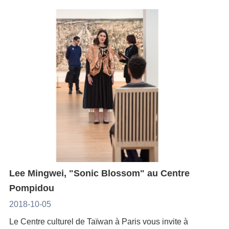
Encore plus loin que Pluton(《比冥王星更遠的地
2018, qui va se dérouler pendant un mois à partir de
方》)Traduit du chinois (Taiwan) par Lucie Modde,
la fin octobre, bénéficie de la participation active de
dans la collection «Taiwan Fiction», éditions
pas moins de vingt pays représentés par leurs centres
L'AsiathèquePaution: 28 novembre 2018Le
culturels à Paris. En outre, depuis 2008, le célèbre
lancement du livre se tiendra le vendredi 16
pianiste serbe de jazz Bojan Z contribue chaque
novembre 2018 à 18h00 à la Librairie Le Phénix (72
année à la notoriété du festival en lui apportant son
boulevard de Sébastopol 75003 PARIS) En Présence
talentueux parrainage.Depuis 2015, avec le soutien
de l'auteur Huang Chong-
du Centre culturel de Taïwan, ce sont trois formations
kai. http://www.librairielephenix.fr/evenements/huang-
musicales taïwanaises, Sizhukong, Ka-Dao-Yin et
chong-kai-%E9%BB%83%E5%B4%87%E5%87%B1-
l’Ensemble Yu constitué autour de la virtuose du
41377.htmlEncore plus loin que Plutonnarre l’histoire
yangqin Yaping Wang, qui ont apporté au festival
de deux hommes aux vies incertaines et aux
Jazzycolors une riche palette de sonorités originales
souvenirs entremêlés et des personnages qui
Lee Mingwei, "Sonic Blossom" au Centre
et raffinées.Concert du S’yo Fang Octet :Jeudi 22
gravitent autour d’eux, comme cette mère en phase
Pompidou
novembre à 20hGoethe-Institut, 17 avenue d’Iéna –
terminale, ces jumeaux imaginaires, cette
2018-10-05
75016 ParisDans le cadre du Festival Jazzycolors
mystérieuse fille de Neruda ou cet improbable
organisé par le FICEPPour tout renseignement,
Le Centre culturel de Taïwan à Paris vous invite à
empereur d’Amérique. Ce professeur d’histoire et ce