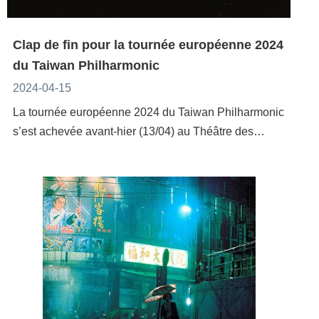
joined on stage by DJ Elvis Lin, TAI Body Theatre, DJ
regard comparatiste sur la manière dont la littérature
partageant la même philosophie pour donner au
mais aussi un échange de cultures différentes. Le 20
Swallow, Les Petites Choses Production at the"Win
mondiale a marqué leurs œuvres. Enfin, sous le
monde un chance de voir Taïwan. Nous sommes très
novembre, Debby Wang and DAT Quartet fera
Together Glory Night," which is being held on the eve
Clap de fin pour la tournée européenne 2024
thème de« L'adaptation sensorielle de la poésie :
reconnaissants envers Chaillot pour leur travail afin
découvrir aux amateurs de jazz français non
of the Cultural Olympiad's conclusion.To echo the
du Taiwan Philharmonic
documentaire, théâtre, musique … », le café littéraire
de présenter le paysage artistique diversifié de
seulement le charme du multiculturalisme, mais
theme of "Win Together" embodied by Taiwan’s
de L’Ours et la vieille grille donnera l’occasion aux
2024-04-15
Taiwan au public français. Merci également au Centre
également un festin musical inoubliable.
Pavilion, the Friday celebration is dubbed "Win
poètes.ses taïwanais.e.s, d’échanger avec le poète
culturel de Taïwan pour son soutien »Le Théâtre
La tournée européenne 2024 du Taiwan Philharmonic
Together Glory Night," the ministry said. The pavilion's
français Paul de Brancion et la poétesse Camille
national de Chaillot a été fondé en 1937, au sein du
s’est achevée avant-hier (13/04) au Théâtre des
daily program has been so attractive that long queues
Loivier sur le dialogue existant entre la poésie et
Palais de Chaillot, où s’est notamment signée la
Champs-Elysées à Paris. Sous la baguette de Jun
have formed outside before the venue opens its doors
d’autres formes d’expression artistiques. La BnF, lieu
Déclaration universelle des droits de l'homme en
Märkl, le Taiwan Philharmonic a conquis la salle avec
at 5 p.m. daily, according to the ministry.The Taipei
principal de cet événement, accueillera une série de
1948. Il est le seul théâtre parmi les six théâtres
une interprétation colorée et lumineuse.L'Orchestre
Puppet Theater put on a show on Monday integrating
rencontres, intitulées« La chair des mots : la
nationaux de France à placer la danse au cœur de
symphonique national de Taïwan (Taiwan
Beiguan music and temple fair culture, the ministry
sensibilité dans la poésie taïwanaise contemporaine
son développement. Il est non seulement une
Philharmonic) a commencé sa tournée européenne le
said. Puppeteer Wu Sheng-chieh (吳聲杰) from the
», rythmées par la projection d’un documentaire et
référence dans l'industrie de la danse française, mais
3 avril avec sept étapes en Suisse, en Allemagne et
Taipei Puppet Theater said his group's performance
d’une représentation théâtrale filmée ainsi que par
aussi une institution internationale de premier plan
en France. La dernière représentation a eu lieu le 13
depicts a story where an "evil dragon" from the west
une performance musicale, toutes trois inédites en
pour les arts du spectacle. Dans le passé, des
avril au Théâtre des Champs Elysées à Paris.
side of a strait wants to annex a beautiful island to the
France. En faisant appel au concept de « salon
compagnies taïwanaises s’étant produites sur la
François Chih-Chung Wu, l'ambassadeur de Taïwan
east, while the islanders strive to resist. Also on
littéraire », nous souhaitons créer une expérience