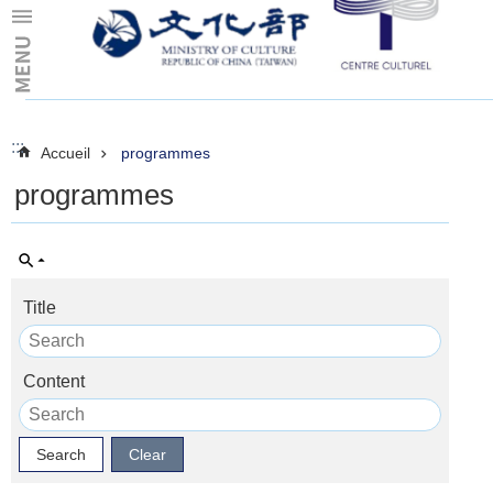
Skip to main content
:::
:::
Accueil
programmes
programmes
Title
Content