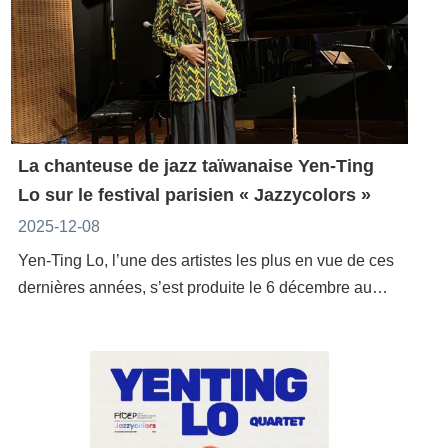
La chanteuse de jazz taïwanaise Yen-Ting
Lo sur le festival parisien « Jazzycolors »
2025-12-08
Yen-Ting Lo, l’une des artistes les plus en vue de ces
dernières années, s’est produite le 6 décembre au
Centre tchèque de Paris pour l’édition 2025 de «
Jazzycolors ». Le concert affichait complet avant son
ouverture. À travers ses compositions originales, le
YenTing Lo Quartet a proposé une narration musicale
très personnelle, saluée par un public