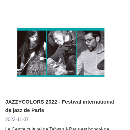
:Date : 30 septembre 2023Heure : de 20h00 à 24h00
Non-Confined Space que le Centre Culturel de
：Cérémonie d’ouverture• 14h30-15h30 ：Yang Ze «
public pourra profiter d’une exposition de
l'artiste sonore taïwanais Lin Chi-Wei à coopérer avec
(représentation de Meuko!Meuko! de 20h00 à
Taïwan à Paris a invité à représenter Taïwan au
Salon littéraire : Paysage contemporain de Taïwan —
photographies de Chao-Liang Shen, de vidéos de
L'Académie vocale de Suisse romande (AVSR) pour
21h00)Lieu : Le Centquatre, 5 rue Curial, 75019
Festival Jazzycolors cette année. Fondé en 2014, le
Raconter des histoires en musique »• 16h00-18h30
Goang-Ming Yuan, un concert du duo de musicien
le Festival International de la Bande Dessinée de
ParisEntrée gratuite sur réservation
nom du groupe est inspiré par le livre Flow, Gesture,
：Documentaire et Poésie « Le nouveau Mambo de
Twincussion, et un set de la DJ Sabiwa. Seront
Lausanne (BDFIL). Cinq représentations sont
:https://www.biennalenemo.fr/event/soiree-douverture-
and Spaces in Free Jazz. Le saxophoniste du groupe,
Formose »Le samedi 28 septembre• 13h00-19h00：
également données quatres conférences par Chou
attendues du 30 avril au 13 mai 2023.Le projet "Lin
de-la-biennale-nemo-2023/Plus d’informations sur les
Minyen HSIEH (謝明諺), est titulaire d’un master, et
Marché sensorielle « Khì-bī : Formose sur la rive
Tan-Ying, Gwennaël Gaffric et Shih Wei-Chu au sujet
Qi-Wei - Lausanne Sound Module" organisera cinq
événements de la Biennale
d’un master approfondi, en saxophone jazz au
gauche » - Espace pique-nique, BnF (Quai François
du cinéma taiwanais.Taipei est la troisième ville
performances sonores, composées de deux œuvres :
:https://www.biennalenemo.fr/
Conservatoire royal de musique de Bruxelles. De
Mauriac, 75013 Paris)« La chair des mots : la
asiatique à être présentée au festival après Tokyo et
Sound Calligraphy et Tape Music. Sound Calligraphy
retour à Taïwan à l’été 2011, il remporte le premier
sensibilité dans la poésie taïwanaise contemporaine
Séoul. Au cours des 35 dernières éditions, le Festival
utilise six interprètes qui chantent des motifs
prix du Concours international de saxophone de
»*-Petit auditorium Salle 70, BnF (Quai François
Travelling avait déjà mis en lumière les villes de
graphiques colorés évolutifs brodés sur un ruban noir,
Taichung en 2012. Depuis, il s'est produit dans de
Mauriac, 75013 Paris) • 14h00-15h00：Chen Yu-
Londres, Rome, Berlin, Madrid et Oslo pour l’Europe,
schématisant l’évolution de la hauteur, du volume et
nombreux concerts croisés ; il a par exemple été
hong « Salon littéraire : Résonance de la poésie »•
et New York, Montréal, Mexico, Santiago et Rio pour
des phonèmes. Les hauteurs absolues n'étant pas
invité à l'Universiade d'été de 2017 à Taipei pour
15h15-16h45：Théâtre et Poésie « La Poétique de la
l'Amérique. Site officiel du Festival Travelling：
définies, les chanteurs sont obligés de réagir à leur
JAZZYCOLORS 2022 - Festival international
interpréter « Héritage » à la cérémonie d'extinction de
Mouette » • 17h00-18h00：Chung Yung-feng « Salon
https://www.clairobscur.info/ta%C3%AFwan-grand-
son respectifs afin de trouver leur propre rôle dans
de jazz de Paris
la flamme. Autre membre du groupe, Ko-chun
littéraire : L’amour en poésie : Mon pèlerinage dans la
angle-films-3352-0-0-0.htmlProgramme：
l’élaboration d’une performance polyphonique
2022-11-07
CHENG (鄭各均), est un artiste polyvalent, producteur
musique et la littérature » • 18h00-18h45：Musique et
https://www.clairobscur.info/pdf-du-programme-3366-
synchronisée ; Tape Music imite le processus de
et ingénieur du son, qui joue de la guitare et des
Poésie « Poème de la contrebasse »• 19h30-20h30：
Le Centre culturel de Taïwan à Paris est honoré de