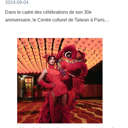
cinéma, ses restaurants et sa salle de spectacle,
2024-09-04
Gordon, le spectacle “Je préfère que tu ne sois pas la
l'Entrepôt est un complexe culturel bien connu des
Dans le cadre des célébrations de son 30e
lune” de Yilin Yang, et un concert de musique
Parisiens.Cette année, le Centre Culturel de Taïwan à
anniversaire, le Centre culturel de Taïwan à Paris
traditionnelle et de jazz du duo Yaping Wang et Shao-
Paris a invité Debby Wang (王思雅), une musicienne
(CCTP) organise du 26 au 28 septembre 2024, en
huan Hung, l’exposition photo “Danse ce monde” de
et compositrice de jazz taïwanaise, avec Debby Wang
partenariat avec l’association Conversation
Dominique Shine, et le documentaire “Her Scents of
and DAT Quartet, pour révéler la beauté du jazz
Formosane, une série d’événements sur le thème «
Pu Er”, ainsi que des nombreux ateliers et
taïwanais en France. Debby Wang a été compositrice
Taïwan, les cinq sens », mettant à l’honneur la poésie
activités.Cette coopération entre Chaillot et Taïwan
et actrice dans la production théâtrale Taïwan-Suisse
taïwanaise. Les poètes Yang Ze et Chung Yung-feng
est née de la “Taiwan Week”, organisée entre les
2024, « This Is Not an Embassy », qui fut d’abord
et la poétesse Chen Yu-Hong, seront les invités de
deux institutions en 2023. Rachid Ouramdane a été
jouée à Taïwan et fit ensuite une tournée européenne
salons littéraires qui se tiendront à la Bibliothèque
invité par le National Theatre de Taiwan a assisté à
avec le soutien du Centre Culturel de Taïwan à Paris.
nationale de France (BnF), où sera également
19 représentations. Le Centre culturel de Taïwan, le
La pièce, qui traite de la position de Taïwan sur la
aménagé un lieu convivial inspiré par les marchés de
National Theatre et le Théâtre national de Chaillot ont
scène internationale, a eu un grand retentissement en
nuit taïwanais, baptisé«Khì-bī: Formose sur la rive
travaillé pendant près de deux ans pour mettre en
Europe.Debby Wang, après des études à l’Académie
gauche ». En outre, plusieurs rencontres auront lieu à
place ce programme. Le 10 octobre, les trois
de musique et des arts du spectacle de Vienne et au
l’Institut national des langues et civilisations
institutions tiendront une conférence de presse au
Berklee College of Music aux Etats-Unis, a créé son
orientales (INALCO), à la librairie Le Phénix ainsi
Théâtre national de Chaillot.Hu Ching-fang, directrice
groupe, Debby Wang and DAT Quartet, un ensemble
qu’à la librairie L’Ours et la Vieille Grille. Objectif