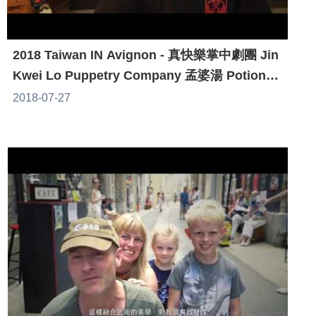
2018 Taiwan IN Avignon - 真快樂掌中劇團 Jin
Kwei Lo Puppetry Company 孟婆湯 Potion
de réincarnation
2018-07-27