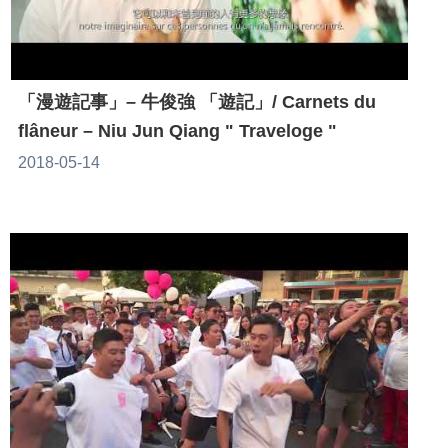
「漫遊記事」– 牛俊強 「遊記」/ Carnets du
flâneur – Niu Jun Qiang " Traveloge "
2018-05-14