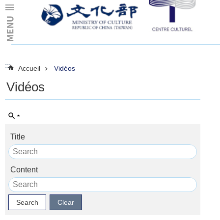
Skip to main content
:::
:::
Accueil
Vidéos
Vidéos
Title
Content