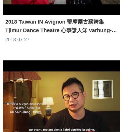
2018 Taiwan IN Avignon 蒂摩爾古薪舞集
Tjimur Dance Theatre 心事誰人知 varhung-
Heart to Heart
2018-07-27