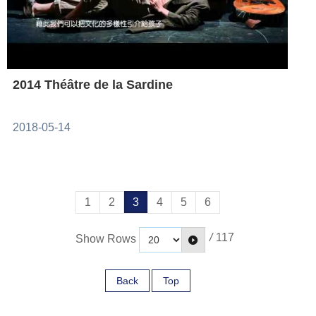
2014 Théâtre de la Sardine
2018-05-14
1
2
3
4
5
6
/
117
Show Rows
Back
Top