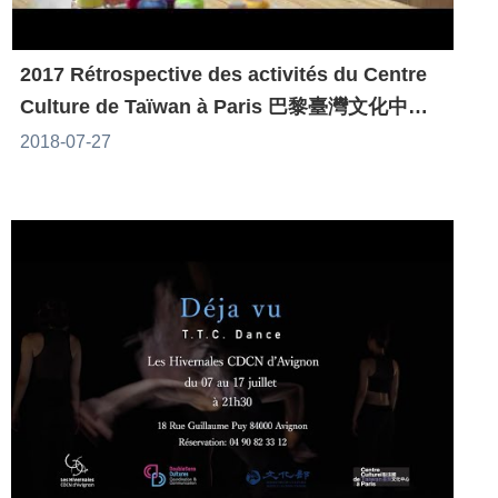
2017 Rétrospective des activités du Centre
Culture de Taïwan à Paris 巴黎臺灣文化中心
活動回顧
2018-07-27