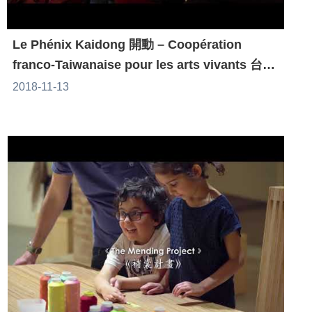
Le Phénix Kaidong 開動 – Coopération
franco-Taiwanaise pour les arts vivants 台灣
表演藝術在法國
2018-11-13