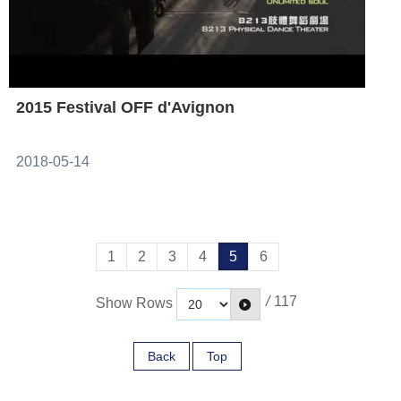
2015 Festival OFF d'Avignon
2018-05-14
1
2
3
4
5
6
/
117
Show Rows
Back
Top