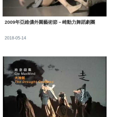
2009年亞維儂外圍藝術節－崎動力舞蹈劇團
2018-05-14