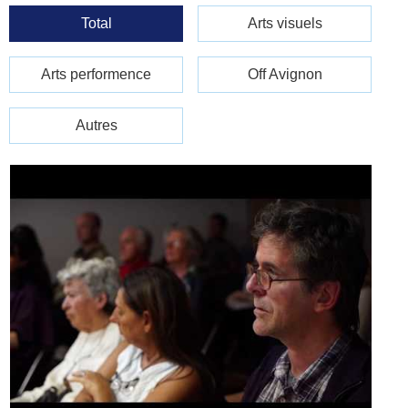
Total
Arts visuels
Arts performence
Off Avignon
Autres