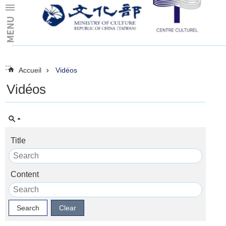
Skip to main content
:::
:::
Accueil
Vidéos
Vidéos
Title
Content