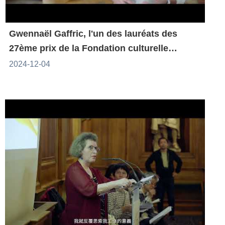
Gwennaël Gaffric, l'un des lauréats des
27ème prix de la Fondation culturelle
franco-taïwanaise
2024-12-04